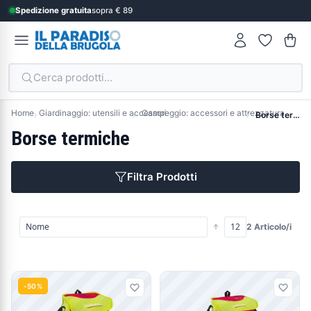
Spedizione gratuita
sopra € 89
Cerca prodotti...
Home
Giardinaggio: utensili e accessori
Campeggio: accessori e attrezzatura
Borse termiche
Borse termiche
Filtra Prodotti
2 Articolo/i
Prodotti
-50%