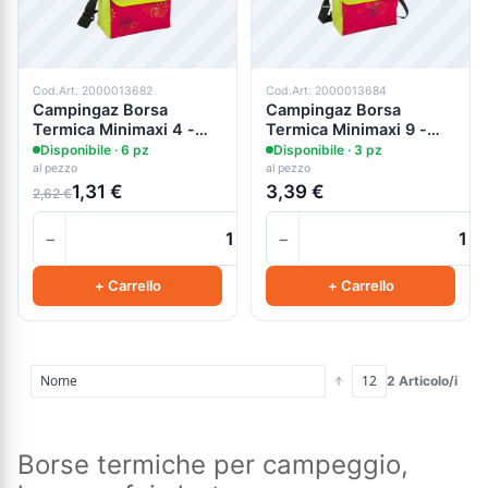
Cod.Art. 2000013682
Cod.Art. 2000013684
Campingaz Borsa
Campingaz Borsa
Termica Minimaxi 4 -
Termica Minimaxi 9 -
Pink Daisy
Pink Daisy
Disponibile · 6 pz
Disponibile · 3 pz
al pezzo
al pezzo
1,31 €
3,39 €
2,62 €
−
−
+
+ Carrello
+ Carrello
2 Articolo/i
Borse termiche per campeggio,