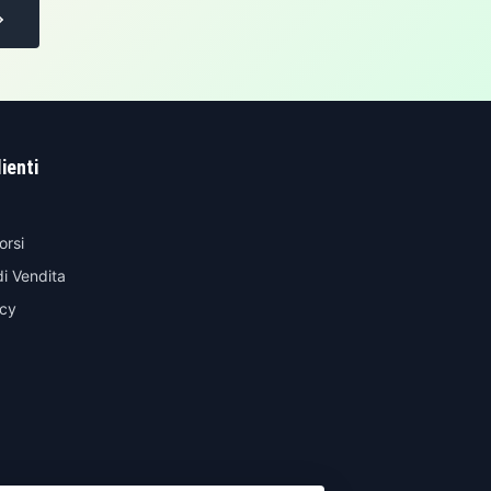
lienti
orsi
di Vendita
icy