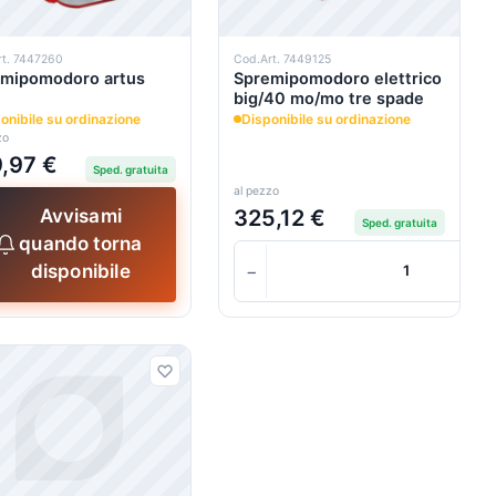
rt. 7447260
Cod.Art. 7449125
mipomodoro artus
Spremipomodoro elettrico
big/40 mo/mo tre spade
onibile su ordinazione
Disponibile su ordinazione
zo
,97 €
Sped. gratuita
al pezzo
325,12 €
Avvisami
Sped. gratuita
quando torna
+
+
−
disponibile
Carrello