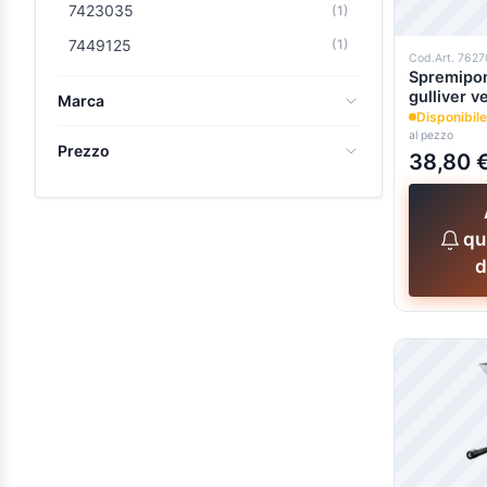
7423035
(1)
7449125
(1)
Cod.Art. 762
Spremipomo
gul
Marca
Disponibile
al pezzo
Il Paradiso della Brugola
(7)
Prezzo
38,80 
0,00 €
-
99,99 €
(4)
qu
100,00 €
-
199,99 €
(2)
d
0.000000e+0 sopra
(1)