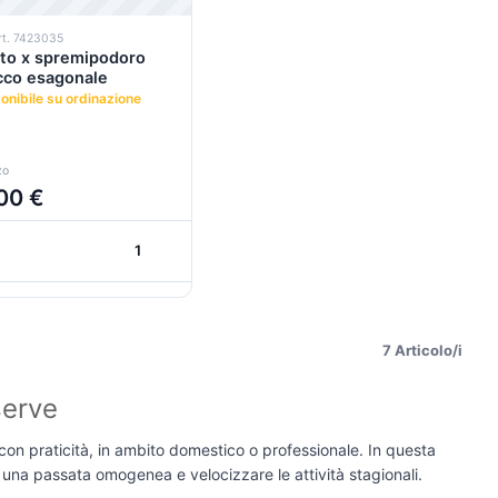
rt. 7423035
to x spremipodoro
cco esagonale
onibile su ordinazione
zo
00 €
+
+
+
+
Carrello
Carrello
7 Articolo/i
serve
on praticità, in ambito domestico o professionale. In questa
e una passata omogenea e velocizzare le attività stagionali.