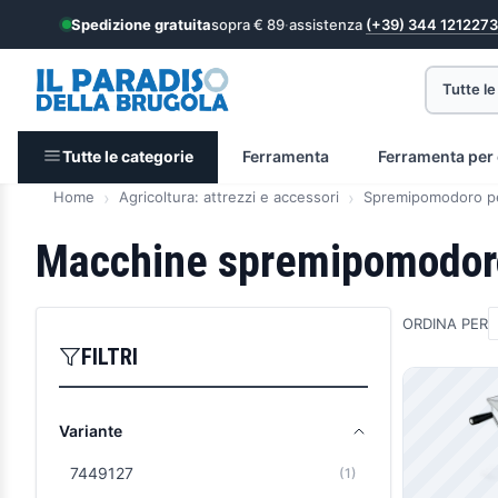
Spedizione gratuita
sopra € 89
·
assistenza
(+39) 344 1212273
Tutte le
Tutte le categorie
Ferramenta
Ferramenta per 
Home
Agricoltura: attrezzi e accessori
Spremipomodoro p
Macchine spremipomodor
ORDINA PER
FILTRI
Prodott
Variante
7449127
(1)