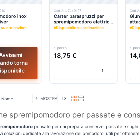
7010
Cod.Art. 7449127
Cod.A
modoro inox
Carter paraspruzzi per
Giun
iver
spremipomodoro elettrico
atta
big/40 mo/mo tre spade
 su ordinazione
Disponibile su ordinazione
Disp
al pezzo
al pez
18,75 €
14,
Avvisami
ando torna
−
−
isponibile
MOSTRA
ne spremipomodoro per passate e con
premipomodoro
pensate per chi prepara conserve, passate e sughi c
vi soluzioni dedicate alla lavorazione del pomodoro, utili per ottener