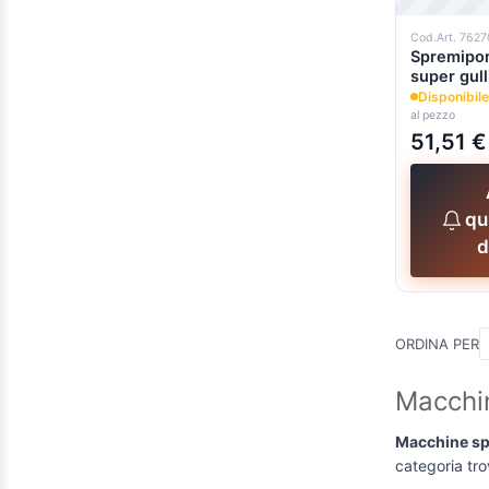
Cod.Art. 762
Spremipo
super gull
Disponibile
al pezzo
51,51 €
qu
d
ORDINA PER
Macchi
Macchine s
categoria tro