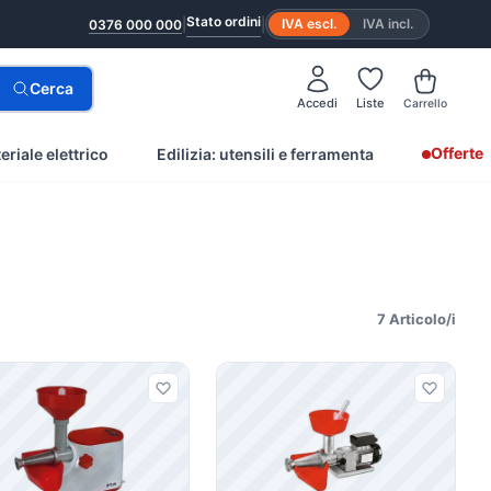
Stato ordini
|
|
IVA escl.
IVA incl.
0376 000 000
Cerca
Accedi
Liste
Carrello
Offerte
eriale elettrico
Edilizia: utensili e ferramenta
7 Articolo/i