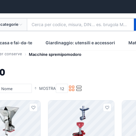
 categorie
Cerca per codice, misura, DIN... es. brugola M8 inox
casa e fai-da-te
Giardinaggio: utensili e accessori
Mat
er conserve
Macchine spremipomodoro
o
MOSTRA
i