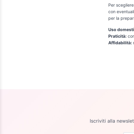
Per scegliere 
con eventuali
per la prepar
Uso domestic
Praticità:
com
Affidabilità:
m
Iscriviti alla newsl