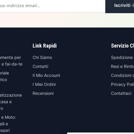
Iscriviti
Link Rapidi
Servizio C
amenta per
Chi Siamo
Spedizione
 e fai-da-te
Contatti
Resi e Rimb
riale
Il Mio Account
Condizioni 
rico
I Miei Ordini
Privacy Pol
Recensioni
Contattaci
atizzazione
casa e
ro
 e Moto:
ili e
ssori