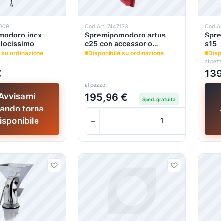
7009
Cod.Art. 7447173
Cod.A
doro inox
Spremipomodoro artus
Spre
liver velocissimo
c25 con accessorio
s15
tritacarne
 su ordinazione
Disponibile su ordinazione
Disp
al pez
€
139
al pezzo
195,96 €
Avvisami
Sped. gratuita
ando torna
−
isponibile