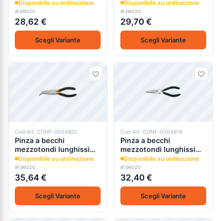
Disponibile su ordinazione
Disponibile su ordinazione
al pezzo
al pezzo
28,62 €
29,70 €
Scegli Variante
Scegli Variante
Cod.Art. CONF-0004822
Cod.Art. CONF-0004819
Pinza a becchi
Pinza a becchi
mezzotondi lunghissimi
mezzotondi lunghissimi
piegati zigrinati 1168
diritti zigrinati 1166 beta
Disponibile su ordinazione
Disponibile su ordinazione
beta
al pezzo
al pezzo
35,64 €
32,40 €
Scegli Variante
Scegli Variante