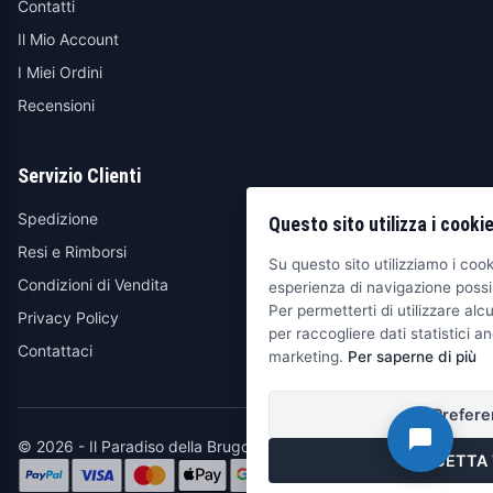
Contatti
Il Mio Account
I Miei Ordini
Recensioni
Servizio Clienti
Spedizione
Questo sito utilizza i cooki
Resi e Rimborsi
Su questo sito utilizziamo i cooki
Condizioni di Vendita
esperienza di navigazione possib
Per permetterti di utilizzare alcu
Privacy Policy
per raccogliere dati statistici an
Contattaci
marketing.
Per saperne di più
Prefere
© 2026 - Il Paradiso della Brugola
ACCETTA 