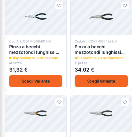
Cod.Art. CONF-0004819-0
Cod.Art. CONF-0004822-0
Pinza a becchi
Pinza a becchi
mezzotondi lunghissimi
mezzotondi lunghissimi
diritti zigrinati 1166 beta
piegati zigrinati 1168
Disponibile su ordinazione
Disponibile su ordinazione
beta
al pezzo
al pezzo
31,32 €
34,02 €
Scegli Variante
Scegli Variante