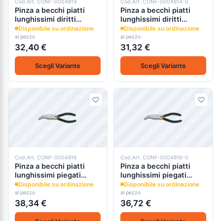
Cod.Art. CONF-0004814
Cod.Art. CONF-0004814-0
Pinza a becchi piatti
Pinza a becchi piatti
lunghissimi diritti
lunghissimi diritti
zigrinati 1162 beta
zigrinati 1162 beta
Disponibile su ordinazione
Disponibile su ordinazione
al pezzo
al pezzo
32,40 €
31,32 €
Scegli Variante
Scegli Variante
Cod.Art. CONF-0004816
Cod.Art. CONF-0004816-0
Pinza a becchi piatti
Pinza a becchi piatti
lunghissimi piegati
lunghissimi piegati
zigrinati 1164 beta
zigrinati 1164 beta
Disponibile su ordinazione
Disponibile su ordinazione
al pezzo
al pezzo
38,34 €
36,72 €