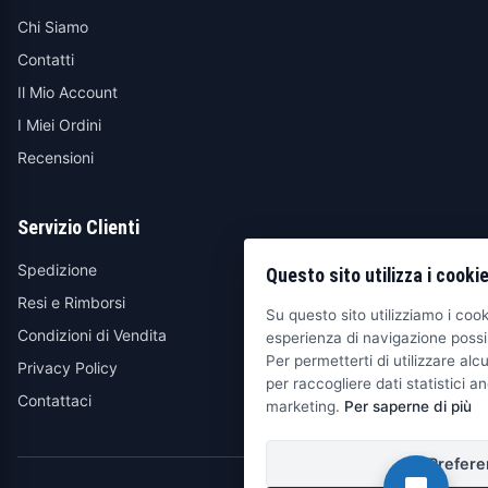
Chi Siamo
Contatti
Il Mio Account
I Miei Ordini
Recensioni
Servizio Clienti
Spedizione
Questo sito utilizza i cooki
Resi e Rimborsi
Su questo sito utilizziamo i cooki
Condizioni di Vendita
esperienza di navigazione possib
Per permetterti di utilizzare alcu
Privacy Policy
per raccogliere dati statistici an
Contattaci
marketing.
Per saperne di più
Prefere