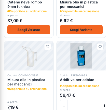
Catene neve rombo
Misura olio in plastica
9mm teknica
per meccanici
Disponibile su ordinazione
Disponibile su ordinazione
al pezzo
al pezzo
37,09 €
6,92 €
Scegli Variante
Scegli Variante
Cod.Art. CONF-0005387
Cod.Art. FSF8920938
Misura olio in plastica
Additivo per adblue
per meccanici
Disponibile su ordinazione
Disponibile su ordinazione
al pezzo
56,47 €
al pezzo
−
7,19 €