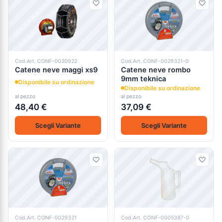
Cod.Art. CONF-0020922
Cod.Art. CONF-0029321-0
Catene neve maggi xs9
Catene neve rombo
9mm teknica
Disponibile su ordinazione
Disponibile su ordinazione
al pezzo
al pezzo
48,40 €
37,09 €
Scegli Variante
Scegli Variante
Cod.Art. CONF-0029321
Cod.Art. CONF-0005387-0