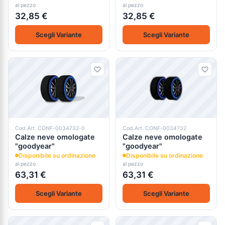
al pezzo
al pezzo
32,85 €
32,85 €
Scegli Variante
Scegli Variante
Cod.Art. CONF-0034732-0
Cod.Art. CONF-0034732
Calze neve omologate
Calze neve omologate
"goodyear"
"goodyear"
Disponibile su ordinazione
Disponibile su ordinazione
al pezzo
al pezzo
63,31 €
63,31 €
Scegli Variante
Scegli Variante