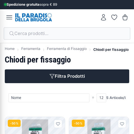
Spedizione gratuita
sopra € 89
Cerca prodotti...
Home
Ferramenta
Ferramenta di Fissaggio
Chiodi per fissaggio
Chiodi per fissaggio
Filtra Prodotti
5 Articolo/i
Prodotti
-50%
-50%