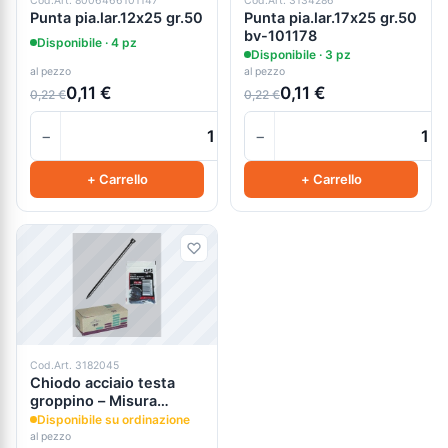
Cod.Art. 8006466101147
Cod.Art. 3134286
Punta pia.lar.12x25 gr.50
Punta pia.lar.17x25 gr.50
bv-101178
Disponibile · 4 pz
Disponibile · 3 pz
al pezzo
al pezzo
0,11 €
0,11 €
0,22 €
0,22 €
−
−
+
+ Carrello
+ Carrello
Cod.Art. 3182045
Chiodo acciaio testa
groppino – Misura
1,50x25
Disponibile su ordinazione
al pezzo