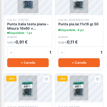
Cod.Art. 3130723
Cod.Art. 8006466101136
Punta italia testa piana –
Punta pia.lar.11x16 gr.50
Misura 16x60 ×
Disponibile · 6 pz
Contenuto 100 g
Disponibile · 1 pz
al pezzo
al pezzo
0,91 €
0,11 €
1,82 €
0,22 €
−
−
+
+ Carrello
+ Carrello
-50%
-50%