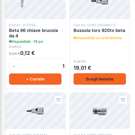
Cod.Art. 2172054_
Cod.Art. CONF-0004661-0
Beta 96 chiave brucola
Bussola torx 920tx beta
da 4
Disponibile su ordinazione
Disponibile · 19 pz
al pezzo
0,12 €
0,24 €
al pezzo
−
+
19,01 €
+ Carrello
Scegli Variante