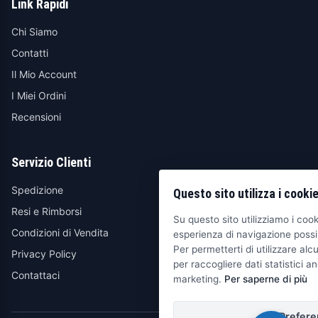
Link Rapidi
Chi Siamo
Contatti
Il Mio Account
I Miei Ordini
Recensioni
Servizio Clienti
Spedizione
Questo sito utilizza i cooki
Resi e Rimborsi
Su questo sito utilizziamo i cooki
Condizioni di Vendita
esperienza di navigazione possib
Per permetterti di utilizzare alcu
Privacy Policy
per raccogliere dati statistici an
Contattaci
marketing.
Per saperne di più
Prefere