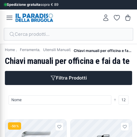
Spedizione gratuita
sopra € 89
Cerca prodotti...
Home
Ferramenta
Utensili Manuali
Chiavi manuali per officina e fai da te
Chiavi manuali per officina e fai da te
Filtra Prodotti
Prodotti
-50%