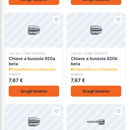
Cod.Art. CONF-0004622
Cod.Art. CONF-0004623
Chiave a bussola 920a
Chiave a bussola 920b
beta
beta
Disponibile su ordinazione
Disponibile su ordinazione
al pezzo
al pezzo
7,67 €
7,67 €
Scegli Variante
Scegli Variante