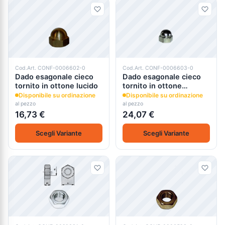
Cod.Art. CONF-0006602-0
Cod.Art. CONF-0006603-0
Dado esagonale cieco
Dado esagonale cieco
tornito in ottone lucido
tornito in ottone
nichelato
Disponibile su ordinazione
Disponibile su ordinazione
al pezzo
al pezzo
16,73 €
24,07 €
Scegli Variante
Scegli Variante