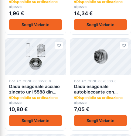
Disponibile su ordinazione
Disponibile su ordinazione
al pezzo
al pezzo
1,96 €
14,34 €
Scegli Variante
Scegli Variante
Cod.Art. CONF-0006585-0
Cod.Art. CONF-0020333-0
Dado esagonale acciaio
Dado esagonale
zincato uni 5588 din
autobloccante con
934 cl.10
inserto in nylon
Disponibile su ordinazione
Disponibile su ordinazione
al pezzo
al pezzo
10,80 €
7,05 €
Scegli Variante
Scegli Variante