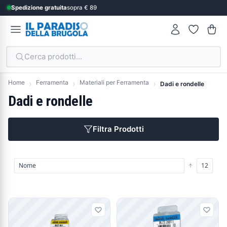
Spedizione gratuita
sopra € 89
Cerca prodotti...
Home
Ferramenta
Materiali per Ferramenta
Dadi e rondelle
Dadi e rondelle
Filtra Prodotti
Prodotti