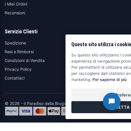
I Miei Ordini
Recensioni
Servizio Clienti
Spedizione
Questo sito utilizza i cooki
Resi e Rimborsi
Su questo sito utilizziamo i cooki
Condizioni di Vendita
esperienza di navigazione possib
Per permetterti di utilizzare alcu
Privacy Policy
per raccogliere dati statistici an
Contattaci
marketing.
Per saperne di più
Prefere
© 2026 - Il Paradiso della Brugola
ACCETTA 