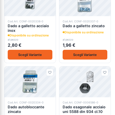
Cod.Art. CONF-0020338-0
Cod.Art. CONF-0020337-0
Dado a galletto acciaio
Dado a galletto zincato
inox
Disponibile su ordinazione
Disponibile su ordinazione
al pezzo
al pezzo
2,80 €
1,96 €
Scegli Variante
Scegli Variante
Cod.Art. CONF-0020334-0
Cod.Art. CONF-0006586-0
Dado autobloccante
Dado esagonale acciaio
zincato
uni 5588 din 934 cl.10