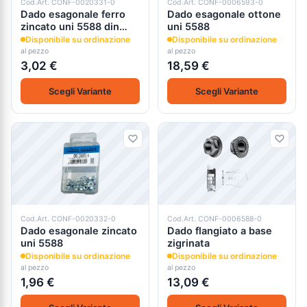
Cod.Art. CONF-0020331-0
Cod.Art. CONF-0006593-0
Dado esagonale ferro
Dado esagonale ottone
zincato uni 5588 din
uni 5588
934
Disponibile su ordinazione
Disponibile su ordinazione
al pezzo
al pezzo
3,02 €
18,59 €
Scegli Variante
Scegli Variante
Cod.Art. CONF-0020332-0
Cod.Art. CONF-0006588-0
Dado esagonale zincato
Dado flangiato a base
uni 5588
zigrinata
Disponibile su ordinazione
Disponibile su ordinazione
al pezzo
al pezzo
1,96 €
13,09 €