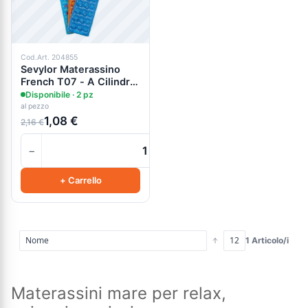
Cod.Art. 204855
Sevylor Materassino
French T07 - A Cilindro
Singolo
Disponibile · 2 pz
al pezzo
1,08 €
2,16 €
−
+
+ Carrello
1 Articolo/i
Materassini mare per relax,