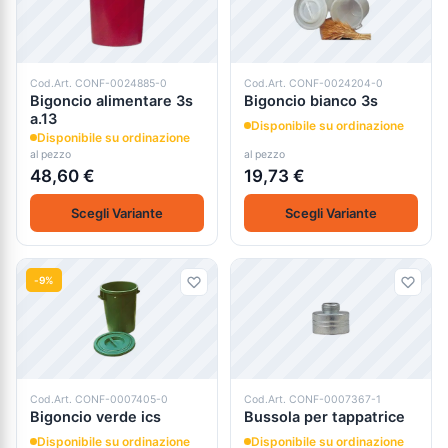
Cod.Art. CONF-0024885-0
Cod.Art. CONF-0024204-0
Bigoncio alimentare 3s
Bigoncio bianco 3s
a.13
Disponibile su ordinazione
Disponibile su ordinazione
al pezzo
al pezzo
48,60 €
19,73 €
Scegli Variante
Scegli Variante
-9%
Cod.Art. CONF-0007405-0
Cod.Art. CONF-0007367-1
Bigoncio verde ics
Bussola per tappatrice
Disponibile su ordinazione
Disponibile su ordinazione