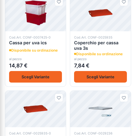
Cod.Art. CONF-0007425-0
Cod.Art. CONF-0025935
Cassa per uva ics
Coperchio per cassa
uva 3s
Disponibile su ordinazione
Disponibile su ordinazione
al pezzo
al pezzo
14,87 €
7,84 €
Scegli Variante
Scegli Variante
Cod.Art. CONF-0025935-0
Cod.Art. CONF-0029236