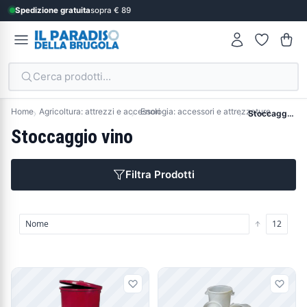
Spedizione gratuita
sopra € 89
Cerca prodotti...
Home
Agricoltura: attrezzi e accessori
Enologia: accessori e attrezzature
Stoccaggio vino
Stoccaggio vino
Filtra Prodotti
Prodotti