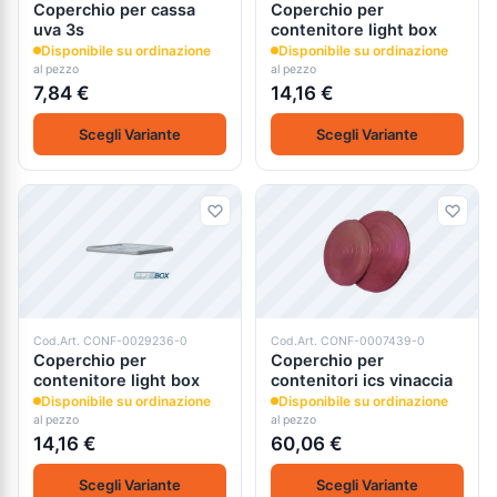
Coperchio per cassa
Coperchio per
uva 3s
contenitore light box
Disponibile su ordinazione
Disponibile su ordinazione
al pezzo
al pezzo
7,84 €
14,16 €
Scegli Variante
Scegli Variante
Cod.Art. CONF-0029236-0
Cod.Art. CONF-0007439-0
Coperchio per
Coperchio per
contenitore light box
contenitori ics vinaccia
Disponibile su ordinazione
Disponibile su ordinazione
al pezzo
al pezzo
14,16 €
60,06 €
Scegli Variante
Scegli Variante