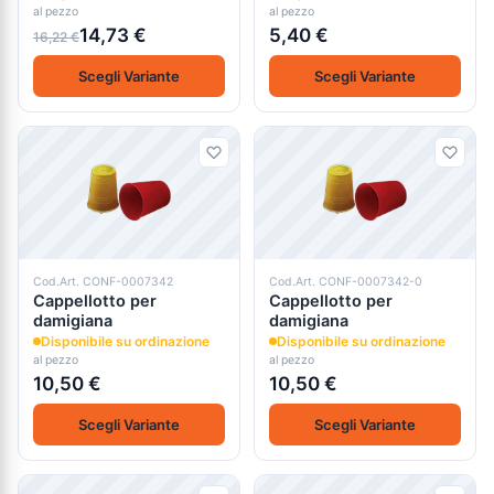
al pezzo
al pezzo
14,73 €
5,40 €
16,22 €
Scegli Variante
Scegli Variante
Cod.Art. CONF-0007342
Cod.Art. CONF-0007342-0
Cappellotto per
Cappellotto per
damigiana
damigiana
Disponibile su ordinazione
Disponibile su ordinazione
al pezzo
al pezzo
10,50 €
10,50 €
Scegli Variante
Scegli Variante