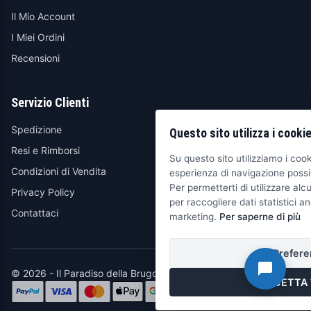
Il Mio Account
I Miei Ordini
Recensioni
Servizio Clienti
Spedizione
Questo sito utilizza i cooki
Resi e Rimborsi
Su questo sito utilizziamo i cooki
Condizioni di Vendita
esperienza di navigazione possib
Per permetterti di utilizzare alcu
Privacy Policy
per raccogliere dati statistici an
Contattaci
marketing.
Per saperne di più
Prefere
© 2026 - Il Paradiso della Brugola
ACCETTA 