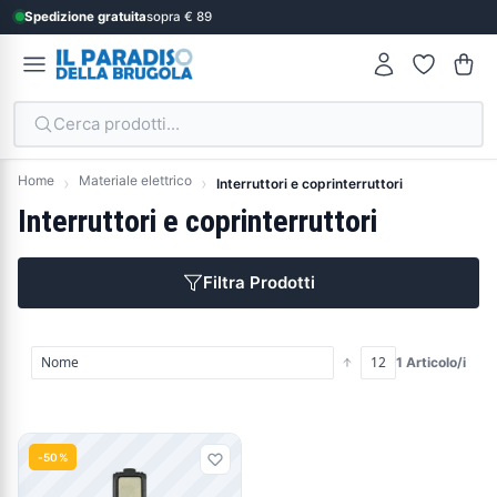
Spedizione gratuita
sopra € 89
Cerca prodotti...
Home
Materiale elettrico
Interruttori e coprinterruttori
Interruttori e coprinterruttori
Filtra Prodotti
1 Articolo/i
Prodotti
-50%