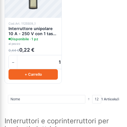
Cod.Art. 1125509_1
Interruttore unipolare
10 A - 250 V con 1 tasto
singolo Avorio
Disponibile · 1 pz
al pezzo
0,22 €
0,44 €
−
+
+ Carrello
1 Articolo/i
Interruttori e coprinterruttori per