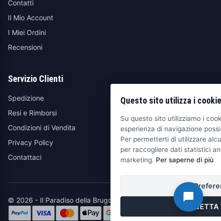
Contatti
Il Mio Account
I Miei Ordini
Recensioni
Servizio Clienti
Spedizione
Questo sito utilizza i cooki
Resi e Rimborsi
Su questo sito utilizziamo i cooki
Condizioni di Vendita
esperienza di navigazione possib
Per permetterti di utilizzare alcu
Privacy Policy
per raccogliere dati statistici an
Contattaci
marketing.
Per saperne di più
Prefere
© 2026 - Il Paradiso della Brugola
ACCETTA 