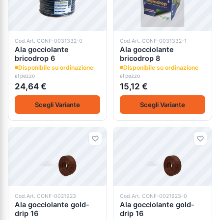
Cod.Art. CONF-0031332-0
Cod.Art. CONF-0031332-1
Ala gocciolante
Ala gocciolante
bricodrop 6
bricodrop 8
Disponibile su ordinazione
Disponibile su ordinazione
al pezzo
al pezzo
24,64 €
15,12 €
Scegli Variante
Scegli Variante
Cod.Art. CONF-0021923
Cod.Art. CONF-0021923-0
Ala gocciolante gold-
Ala gocciolante gold-
drip 16
drip 16