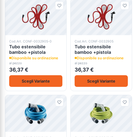
Cod.Art. CONF-0032905-0
Cod.Art. CONF-0032905
Tubo estensibile
Tubo estensibile
bamboo +pistola
bamboo +pistola
Disponibile su ordinazione
Disponibile su ordinazione
al pezzo
al pezzo
36,37 €
36,37 €
Scegli Variante
Scegli Variante