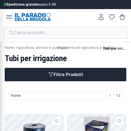
Spedizione gratuita
sopra € 89
Cerca prodotti...
Home
Agricoltura: attrezzi e accessori
Irrigazione per agricoltura e giardino
Tubi per irrigazione
Tubi per irrigazione
Filtra Prodotti
Prodotti