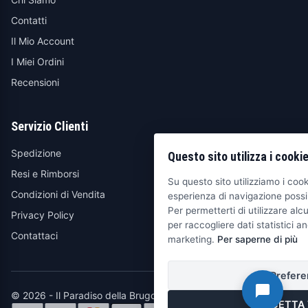
Contatti
Il Mio Account
I Miei Ordini
Recensioni
Servizio Clienti
Spedizione
Questo sito utilizza i cooki
Resi e Rimborsi
Su questo sito utilizziamo i cooki
Condizioni di Vendita
esperienza di navigazione possib
Per permetterti di utilizzare alcu
Privacy Policy
per raccogliere dati statistici an
Contattaci
marketing.
Per saperne di più
Prefere
© 2026 - Il Paradiso della Brugola
ACCETTA 