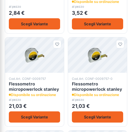
Disponibile su ordinazione
al pezzo
al pezzo
2,84 €
3,52 €
Scegli Variante
Scegli Variante
Cod.Art. CONF-0009757
Cod.Art. CONF-0009757-0
Flessometro
Flessometro
micropowerlock stanley
micropowerlock stanley
Disponibile su ordinazione
Disponibile su ordinazione
al pezzo
al pezzo
21,03 €
21,03 €
Scegli Variante
Scegli Variante