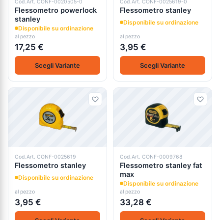
Cod.Art. CONF-0020505-0
Cod.Art. CONF-0025619-0
Flessometro powerlock
Flessometro stanley
stanley
Disponibile su ordinazione
Disponibile su ordinazione
al pezzo
al pezzo
17,25 €
3,95 €
Scegli Variante
Scegli Variante
Cod.Art. CONF-0025619
Cod.Art. CONF-0009768
Flessometro stanley
Flessometro stanley fat
max
Disponibile su ordinazione
Disponibile su ordinazione
al pezzo
al pezzo
3,95 €
33,28 €