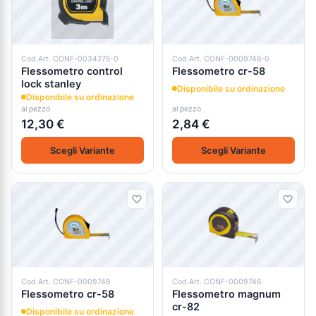
Cod.Art. CONF-0034275-0
Cod.Art. CONF-0009748-0
Flessometro control
Flessometro cr-58
lock stanley
Disponibile su ordinazione
Disponibile su ordinazione
al pezzo
al pezzo
12,30 €
2,84 €
Scegli Variante
Scegli Variante
Cod.Art. CONF-0009748
Cod.Art. CONF-0009746
Flessometro cr-58
Flessometro magnum
cr-82
Disponibile su ordinazione