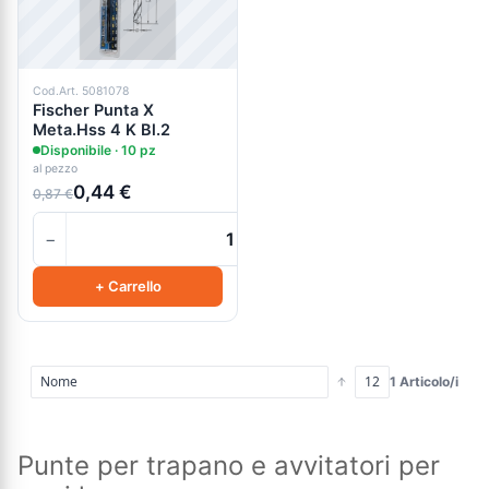
Cod.Art. 5081078
Fischer Punta X
Meta.Hss 4 K Bl.2
Disponibile · 10 pz
al pezzo
0,44 €
0,87 €
−
+
+ Carrello
1 Articolo/i
Punte per trapano e avvitatori per