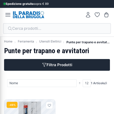
Spedizione gratuita
sopra € 89
Cerca prodotti...
Home
Ferramenta
Utensili Elettrici
Punte per trapano e avvitatori
Punte per trapano e avvitatori
Filtra Prodotti
1 Articolo/i
Prodotti
-49%