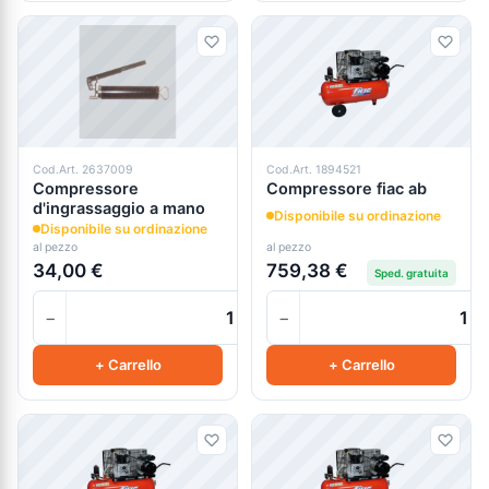
Cod.Art. 2637009
Cod.Art. 1894521
Compressore
Compressore fiac ab
d'ingrassaggio a mano
Disponibile su ordinazione
Disponibile su ordinazione
al pezzo
al pezzo
34,00 €
759,38 €
Sped. gratuita
−
−
+
+ Carrello
+ Carrello