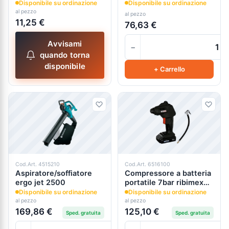
stratos
Disponibile su ordinazione
Disponibile su ordinazione
al pezzo
al pezzo
11,25 €
76,63 €
Avvisami
−
quando torna
disponibile
+ Carrello
Cod.Art. 4515210
Cod.Art. 6516100
Aspiratore/soffiatore
Compressore a batteria
ergo jet 2500
portatile 7bar ribimex
bat20
Disponibile su ordinazione
Disponibile su ordinazione
al pezzo
al pezzo
169,86 €
125,10 €
Sped. gratuita
Sped. gratuita