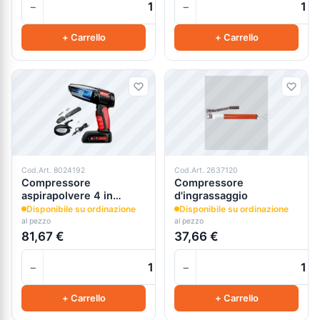
−
−
+
+ Carrello
+ Carrello
Cod.Art. 8024192
Cod.Art. 2637120
Compressore
Compressore
aspirapolvere 4 in
d'ingrassaggio
1portatile dcg
Disponibile su ordinazione
Disponibile su ordinazione
al pezzo
al pezzo
81,67 €
37,66 €
−
−
+
+ Carrello
+ Carrello