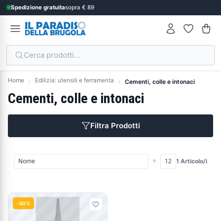
Spedizione gratuita
sopra € 89
Cerca prodotti...
Home
Edilizia: utensili e ferramenta
Cementi, colle e intonaci
Cementi, colle e intonaci
Filtra Prodotti
1 Articolo/i
Prodotti
-50%