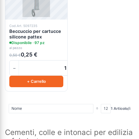
Cod.Art. 5097235
Beccuccio per cartucce
silicone pattex
Disponibile · 97 pz
al pezzo
0,25 €
0,50 €
−
+
+ Carrello
1 Articolo/i
Cementi, colle e intonaci per edilizia