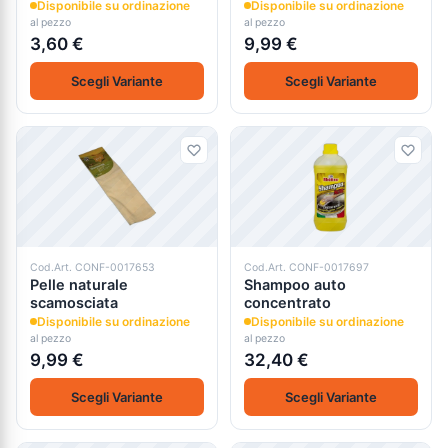
Disponibile su ordinazione
Disponibile su ordinazione
al pezzo
al pezzo
3,60 €
9,99 €
Scegli Variante
Scegli Variante
Cod.Art. CONF-0017653
Cod.Art. CONF-0017697
Pelle naturale
Shampoo auto
scamosciata
concentrato
Disponibile su ordinazione
Disponibile su ordinazione
al pezzo
al pezzo
9,99 €
32,40 €
Scegli Variante
Scegli Variante