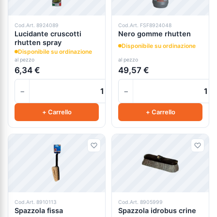
Cod.Art. 8924089
Cod.Art. FSF8924048
Lucidante cruscotti
Nero gomme rhutten
rhutten spray
Disponibile su ordinazione
Disponibile su ordinazione
al pezzo
al pezzo
6,34 €
49,57 €
−
−
+
+ Carrello
+ Carrello
Cod.Art. 8910113
Cod.Art. 8905999
Spazzola fissa
Spazzola idrobus crine