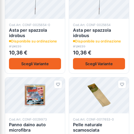
Cod.Art. CONF-0025654-0
Cod.Art. CONF-0025654
Asta per spazzola
Asta per spazzola
idrobus
idrobus
Disponibile su ordinazione
Disponibile su ordinazione
al pezzo
al pezzo
10,36 €
10,36 €
Scegli Variante
Scegli Variante
Cod.Art. CONF-0029973
Cod.Art. CONF-0017653-0
Panno daino auto
Pelle naturale
microfibra
scamosciata