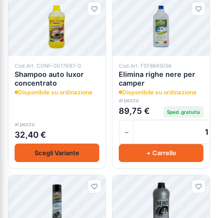
Cod.Art. CONF-0017697-0
Cod.Art. FSF8845056
Shampoo auto luxor
Elimina righe nere per
concentrato
camper
Disponibile su ordinazione
Disponibile su ordinazione
al pezzo
89,75 €
Sped. gratuita
al pezzo
−
32,40 €
Scegli Variante
+ Carrello