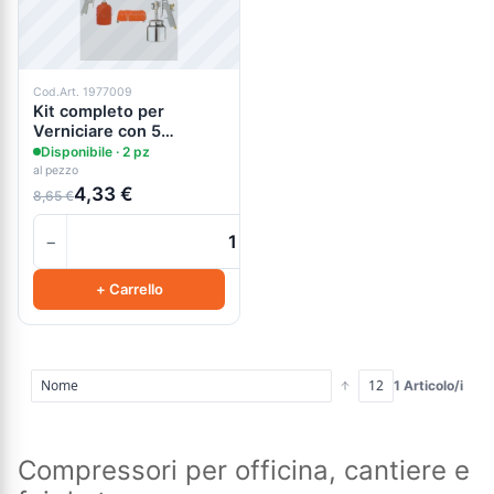
Cod.Art. 1977009
Kit completo per
Verniciare con 5
accessori ad attacco
Disponibile · 2 pz
italia
al pezzo
4,33 €
8,65 €
−
+
+ Carrello
1 Articolo/i
Compressori per officina, cantiere e