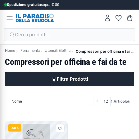
Spedizione gratuita
sopra € 89
Cerca prodotti...
Home
Ferramenta
Utensili Elettrici
Compressori per officina e fai da te
Compressori per officina e fai da te
Filtra Prodotti
1 Articolo/i
Prodotti
-50%