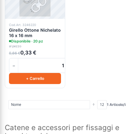
Cod.Art. 3246220
Girello Ottone Nichelato
16 x 16 mm
Disponibile · 20 pz
al pezzo
0,33 €
0,66 €
−
+
+ Carrello
1 Articolo/i
Catene e accessori per fissaggi e