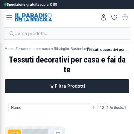
Spedizione gratuita
sopra € 89
Cerca prodotti...
Home
Ferramenta per casa e fai-da-te
Tovaglie, Bastoni e Tende
Tessuti decorativi per casa e fai da te
Tessuti decorativi per casa e fai da
te
Filtra Prodotti
1 Articolo/i
Prodotti
-50%