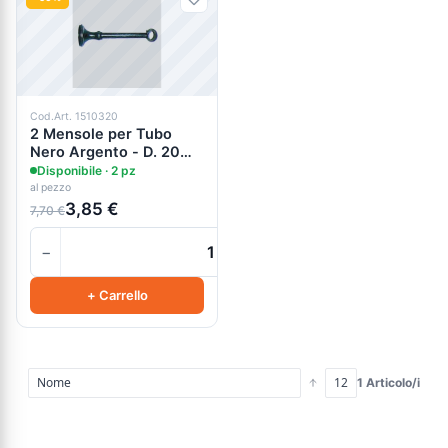
Cod.Art. 1510320
2 Mensole per Tubo
Nero Argento - D. 20
mm x L. 150 mm
Disponibile · 2 pz
al pezzo
3,85 €
7,70 €
−
+
+ Carrello
1 Articolo/i