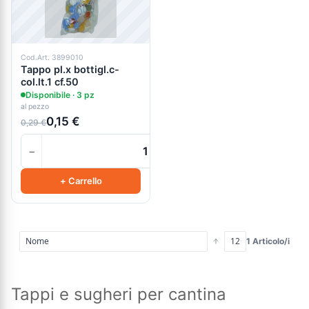
Cod.Art. 3899010
Tappo pl.x bottigl.c-
col.lt.1 cf.50
Disponibile · 3 pz
al pezzo
0,15 €
0,29 €
−
+
+ Carrello
1 Articolo/i
Tappi e sugheri per cantina