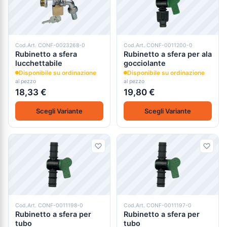
Cod.Art. CONF-0023268-0
Cod.Art. CONF-0011200-0
Rubinetto a sfera
Rubinetto a sfera per ala
lucchettabile
gocciolante
Disponibile su ordinazione
Disponibile su ordinazione
al pezzo
al pezzo
18,33 €
19,80 €
Scegli Variante
Scegli Variante
Cod.Art. CONF-0011198-0
Cod.Art. CONF-0011197-0
Rubinetto a sfera per
Rubinetto a sfera per
tubo
tubo