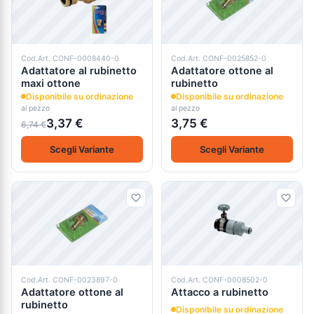
Cod.Art. CONF-0008440-0
Cod.Art. CONF-0025852-0
Adattatore al rubinetto
Adattatore ottone al
maxi ottone
rubinetto
Disponibile su ordinazione
Disponibile su ordinazione
al pezzo
al pezzo
3,37 €
3,75 €
6,74 €
Scegli Variante
Scegli Variante
Cod.Art. CONF-0023897-0
Cod.Art. CONF-0008502-0
Adattatore ottone al
Attacco a rubinetto
rubinetto
Disponibile su ordinazione