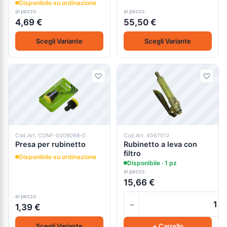
Disponibile su ordinazione
al pezzo
al pezzo
4,69 €
55,50 €
Scegli Variante
Scegli Variante
Cod.Art. CONF-0008098-0
Cod.Art. 4067012
Presa per rubinetto
Rubinetto a leva con
filtro
Disponibile su ordinazione
Disponibile · 1 pz
al pezzo
15,66 €
al pezzo
−
1,39 €
Scegli Variante
+ Carrello