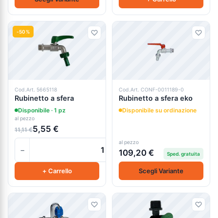
-50%
Cod.Art. 5665118
Cod.Art. CONF-0011189-0
Rubinetto a sfera
Rubinetto a sfera eko
Disponibile · 1 pz
Disponibile su ordinazione
al pezzo
5,55 €
11,11 €
al pezzo
−
+
109,20 €
Sped. gratuita
+ Carrello
Scegli Variante