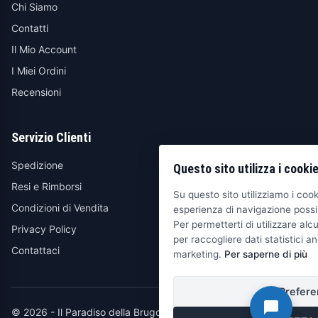
Chi Siamo
Contatti
Il Mio Account
I Miei Ordini
Recensioni
Servizio Clienti
Spedizione
Questo sito utilizza i cooki
Resi e Rimborsi
Su questo sito utilizziamo i cooki
Condizioni di Vendita
esperienza di navigazione possib
Per permetterti di utilizzare alcu
Privacy Policy
per raccogliere dati statistici an
Contattaci
marketing.
Per saperne di più
Prefere
© 2026 - Il Paradiso della Brugola