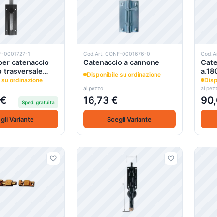
F-0001727-1
Cod.Art. CONF-0001676-0
Cod.A
er catenaccio
Catenaccio a cannone
Cate
 trasversale
a.18
Disponibile su ordinazione
leggero art.215
 su ordinazione
Disp
al pezzo
al pez
 €
16,73 €
90,
Sped. gratuita
gli Variante
Scegli Variante