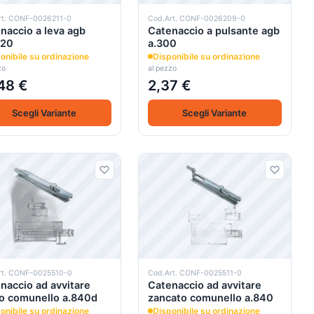
rt. CONF-0026211-0
Cod.Art. CONF-0026209-0
naccio a leva agb
Catenaccio a pulsante agb
320
a.300
onibile su ordinazione
Disponibile su ordinazione
zo
al pezzo
48 €
2,37 €
Scegli Variante
Scegli Variante
rt. CONF-0025510-0
Cod.Art. CONF-0025511-0
naccio ad avvitare
Catenaccio ad avvitare
to comunello a.840d
zancato comunello a.840
onibile su ordinazione
Disponibile su ordinazione