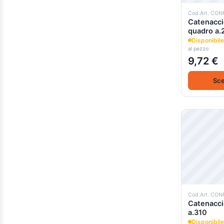
Cod.Art. CON
Catenacci
quadro a.
Disponibile
al pezzo
9,72 €
Sce
Cod.Art. CON
Catenacci
a.310
Disponibile