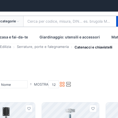
 categorie
Cerca per codice, misura, DIN... es. brugola M8 inox
casa e fai-da-te
Giardinaggio: utensili e accessori
Mat
dilizia
Serrature, porte e falegnameria
Catenacci e chiavistelli
MOSTRA
i