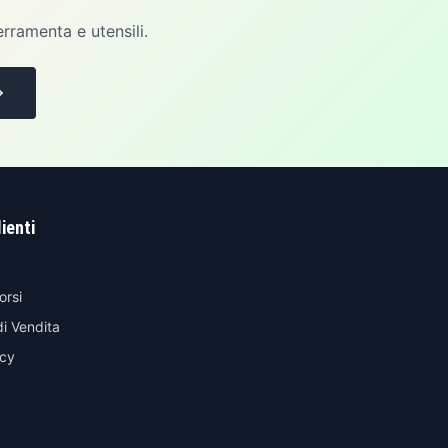
erramenta e utensili.
lienti
orsi
di Vendita
icy