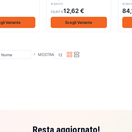
al pezzo
al pez
12,62 €
84,
13,87 €
gli Variante
Scegli Variante
MOSTRA
Resta aggiornato!