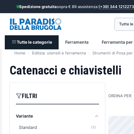
Spedizione gratuita
sopra € 89
·
assistenza
(+39) 344 1212273
Tutte le
Tutte le categorie
Ferramenta
Ferramenta per 
Home
Edilizia: utensili e ferramenta
Strumenti di Posa per E
Catenacci e chiavistelli
FILTRI
ORDINA PER
Variante
Prodott
Standard
(1)