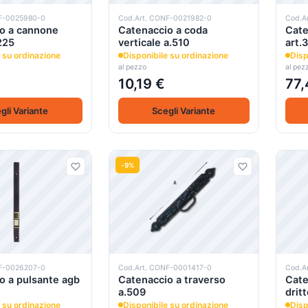
F-0025980-0
Cod.Art. CONF-0021982-0
Cod.A
o a cannone
Catenaccio a coda
Cate
225
verticale a.510
art.
 su ordinazione
Disponibile su ordinazione
Disp
al pezzo
al pez
10,19 €
77,
gli Variante
Scegli Variante
-9%
F-0026207-0
Cod.Art. CONF-0001417-0
Cod.A
o a pulsante agb
Catenaccio a traverso
Cate
a.509
drit
 su ordinazione
Disponibile su ordinazione
Disp