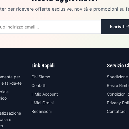
etter per ricevere offerte esclusive, novità e promozioni su f
Iscriviti
Link Rapidi
Servizio C
amenta per
Chi Siamo
Spedizione
 e fai-da-te
Contatti
Resi e Rimb
riale
Il Mio Account
Condizioni 
rico
I Miei Ordini
Privacy Pol
Recensioni
Contattaci
atizzazione
casa e
ro