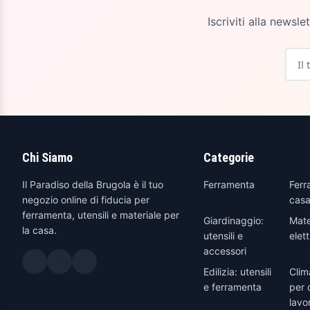
Iscriviti alla newsl
Chi Siamo
Categorie
Il Paradiso della Brugola è il tuo
Ferramenta
Ferr
negozio online di fiducia per
casa
ferramenta, utensili e materiale per
Giardinaggio:
Mate
la casa.
utensili e
elett
accessori
Edilizia: utensili
Clim
e ferramenta
per 
lavo