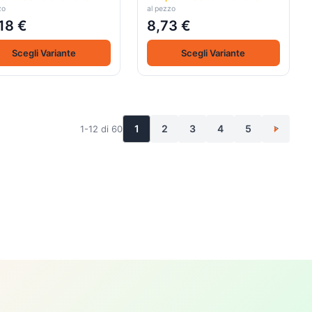
zo
al pezzo
18 €
8,73 €
Scegli Variante
Scegli Variante
1
2
3
4
5
1-12 di 60
>