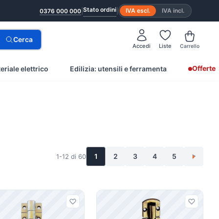
Stato ordini
|
|
IVA escl.
IVA incl.
0376 000 000
Cerca
Accedi
Liste
Carrello
Offerte
eriale elettrico
Edilizia: utensili e ferramenta
1
2
3
4
5
1-12 di 60
>