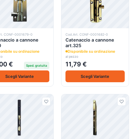
rt. CONF-0001679-0
Cod.Art. CONF-0001682-0
naccio a cannone
Catenaccio a cannone
0
art.325
onibile su ordinazione
Disponibile su ordinazione
zo
al pezzo
00 €
11,79 €
Sped. gratuita
Scegli Variante
Scegli Variante