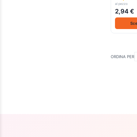
al pezzo
2,94 €
Sce
ORDINA PER