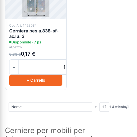
Cod.Art. 1429084
Cerniera pes.a.838-sf-
ac.lu. 3
Disponibile · 7 pz
al pezzo
0,17 €
0,33 €
−
+
+ Carrello
1 Articolo/i
Cerniere per mobili per