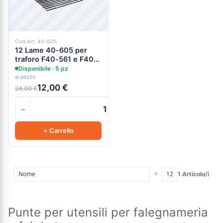
Cod.Art. 40-605
12 Lame 40-605 per
traforo F40-561 e F40-
562
Disponibile · 5 pz
al pezzo
12,00 €
24,00 €
−
+
+ Carrello
1 Articolo/i
Punte per utensili per falegnameria