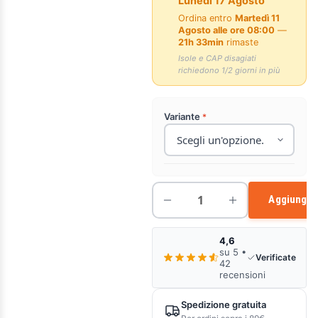
Lunedì 17 Agosto
Ordina entro
Martedì 11
Agosto alle ore 08:00
—
21h 33min
rimaste
Isole e CAP disagiati
richiedono 1/2 giorni in più
Variante
Aggiungi a
4,6
su 5 •
Verificate
42
recensioni
Spedizione gratuita