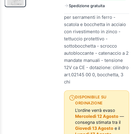
Spedizione gratuita
per serramenti in ferro -
scatola e bocchetta in acciaio
con rivestimento in zinco -
tettuccio protettivo -
sottobocchetta - scrocco
autobloccante - catenaccio a 2
mandate manuali - tensione
12V ca CE - dotazione: cilindro
art.02145 00 0, bocchetta, 3
chi
DISPONIBILE SU
ORDINAZIONE
L’ordine verrà evaso
Mercoledì 12 Agosto
—
consegna stimata tra il
Giovedì 13 Agosto
e il