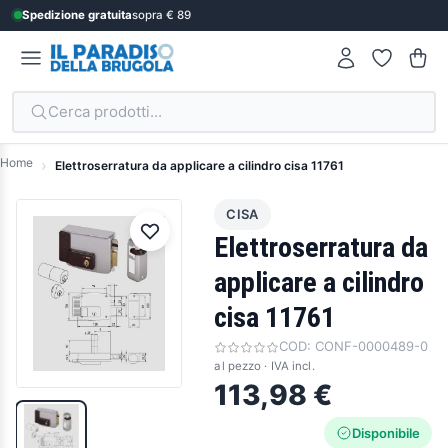
Spedizione gratuita
sopra € 89
Cerca prodotti...
Home
Elettroserratura da applicare a cilindro cisa 11761
CISA
Elettroserratura da
applicare a cilindro
cisa 11761
COD:
CONF-0000489-0
al pezzo · IVA incl.
113,98 €
Disponibile