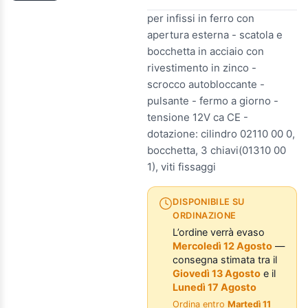
per infissi in ferro con
apertura esterna - scatola e
bocchetta in acciaio con
rivestimento in zinco -
scrocco autobloccante -
pulsante - fermo a giorno -
tensione 12V ca CE -
dotazione: cilindro 02110 00 0,
bocchetta, 3 chiavi(01310 00
1), viti fissaggi
DISPONIBILE SU
ORDINAZIONE
L’ordine verrà evaso
Mercoledì 12 Agosto
—
consegna stimata tra il
Giovedì 13 Agosto
e il
Lunedì 17 Agosto
Ordina entro
Martedì 11