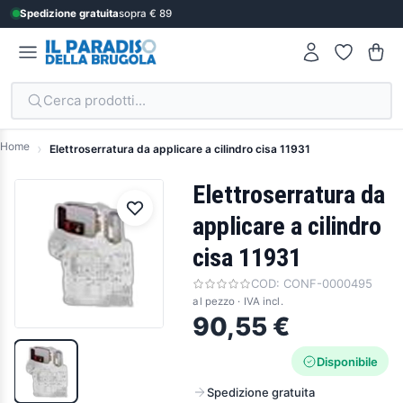
Spedizione gratuita
sopra € 89
Cerca prodotti...
Home
Elettroserratura da applicare a cilindro cisa 11931
Elettroserratura da
applicare a cilindro
cisa 11931
COD:
CONF-0000495
al pezzo · IVA incl.
90,55 €
Disponibile
Spedizione gratuita