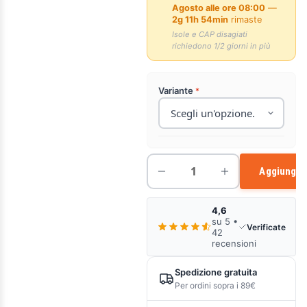
Agosto alle ore 08:00
—
2g 11h 54min
rimaste
Isole e CAP disagiati
richiedono 1/2 giorni in più
Variante
Aggiungi a
4,6
su 5 •
Verificate
42
recensioni
Spedizione gratuita
Per ordini sopra i 89€