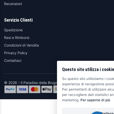
Recensioni
Servizio Clienti
Spedizione
Resi e Rimborsi
Condizioni di Vendita
Privacy Policy
Contattaci
Questo sito utilizza i cooki
Su questo sito utilizziamo i cooki
© 2026 - Il Paradiso della Brugola
esperienza di navigazione possib
Per permetterti di utilizzare alcu
per raccogliere dati statistici an
marketing.
Per saperne di più
Prefere