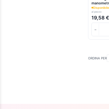
manomet
Disponibile
al pezzo
19,58 
−
ORDINA PER