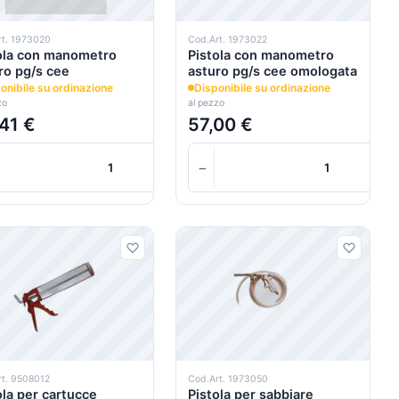
rt. 1973020
Cod.Art. 1973022
ola con manometro
Pistola con manometro
ro pg/s cee
asturo pg/s cee omologata
onibile su ordinazione
Disponibile su ordinazione
zo
al pezzo
41 €
57,00 €
+
+
+
−
+
Carrello
Carrello
rt. 9508012
Cod.Art. 1973050
ola per cartucce
Pistola per sabbiare