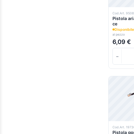
50,00 €
-
59,99 €
(1)
Cod.Art. 950
Pistola ar
0.000000e+0 sopra
(1)
ce
Disponibile
al pezzo
6,09 €
−
Cod.Art. 1973
Pistola go