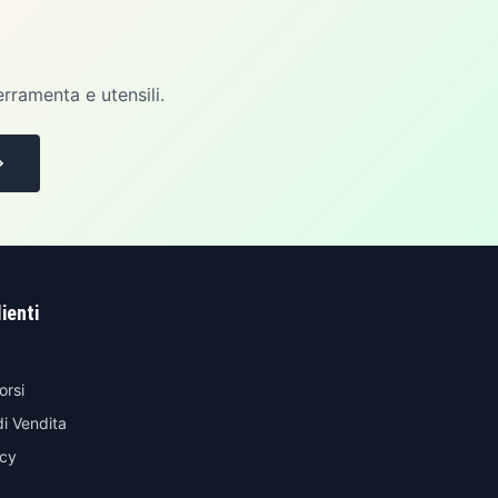
erramenta e utensili.
lienti
orsi
di Vendita
icy