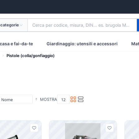
 categorie
Cerca per codice, misura, DIN... es. brugola M8 inox
casa e fai-da-te
Giardinaggio: utensili e accessori
Mat
Pistole (colla/gonfiaggio)
MOSTRA
i