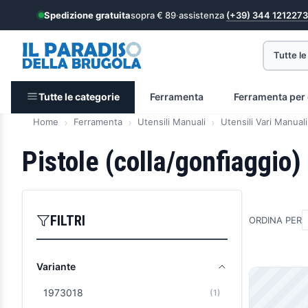
Spedizione gratuita
sopra € 89
·
assistenza
(+39) 344 1212273
Tutte le
Tutte le categorie
Ferramenta
Ferramenta per 
Home
Ferramenta
Utensili Manuali
Utensili Vari Manuali
Pistole (colla/gonfiaggio)
FILTRI
ORDINA PER
Variante
Prodott
1973018
(1)