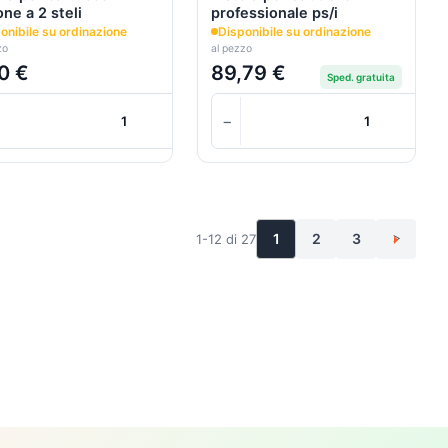
one a 2 steli
professionale ps/i
onibile su ordinazione
Disponibile su ordinazione
zo
al pezzo
0 €
89,79 €
Sped. gratuita
+
+
+
−
+
Carrello
Carrello
1
2
3
1-12 di 27
>