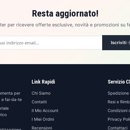
Resta aggiornato!
etter per ricevere offerte esclusive, novità e promozioni su f
Iscriviti
Link Rapidi
Servizio C
amenta per
Chi Siamo
Spedizione
 e fai-da-te
Contatti
Resi e Rimb
riale
Il Mio Account
Condizioni 
rico
I Miei Ordini
Privacy Pol
Recensioni
Contattaci
atizzazione