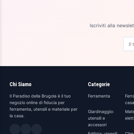
Iscriviti alla newsl
Chi Siamo
Categorie
Il Paradiso della Brugola è il tuo
Ferramenta
Ferr
negozio online di fiducia per
casa
ferramenta, utensili e materiale per
Giardinaggio:
Mate
la casa.
utensili e
elett
accessori
Edilizia: utensili
Clim