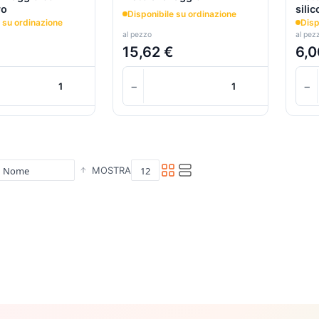
ro
silic
Disponibile su ordinazione
 su ordinazione
Disp
al pezzo
al pez
€
15,62 €
6,0
+
−
+
−
Carrello
MOSTRA