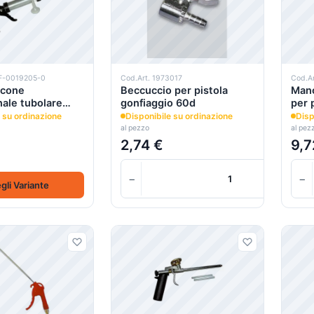
F-0019205-0
Cod.Art. 1973017
Cod.A
licone
Beccuccio per pistola
Man
nale tubolare
gonfiaggio 60d
per 
 su ordinazione
Disponibile su ordinazione
Disp
al pezzo
al pez
2,74 €
9,7
−
−
gli Variante