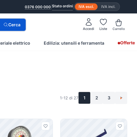
Stato ordini
|
|
IVA escl.
IVA incl.
0376 000 000
Cerca
Accedi
Liste
Carrello
Offerte
eriale elettrico
Edilizia: utensili e ferramenta
1
2
3
1-12 di 27
>