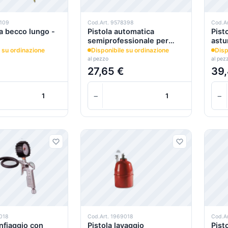
8109
Cod.Art. 9578398
Cod.A
ia becco lungo -
Pistola automatica
Pist
semiprofessionale per
astu
schiuma poliuretanica
 su ordinazione
Disponibile su ordinazione
Disp
al pezzo
al pez
27,65 €
39,
+
−
+
−
Carrello
018
Cod.Art. 1969018
Cod.A
nfiaggio con
Pistola lavaggio
Pist