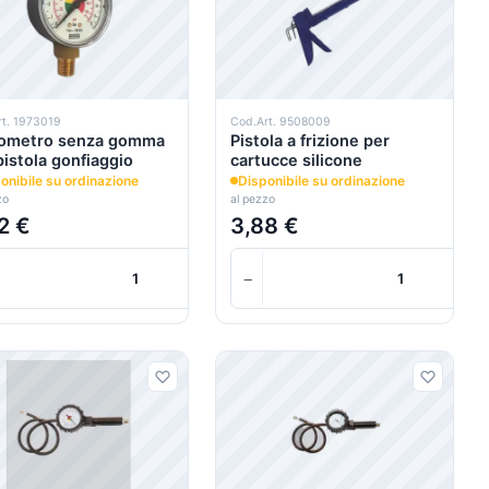
rt. 1973019
Cod.Art. 9508009
ometro senza gomma
Pistola a frizione per
pistola gonfiaggio
cartucce silicone
onibile su ordinazione
Disponibile su ordinazione
zo
al pezzo
2 €
3,88 €
+
+
+
−
+
Carrello
Carrello