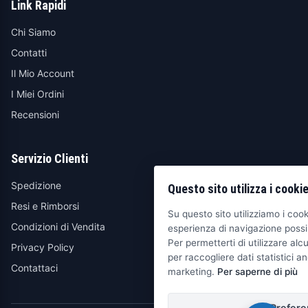
Link Rapidi
Chi Siamo
Contatti
Il Mio Account
I Miei Ordini
Recensioni
Servizio Clienti
Spedizione
Questo sito utilizza i cooki
Resi e Rimborsi
Su questo sito utilizziamo i cooki
Condizioni di Vendita
esperienza di navigazione possib
Per permetterti di utilizzare alcu
Privacy Policy
per raccogliere dati statistici an
Contattaci
marketing.
Per saperne di più
Prefere