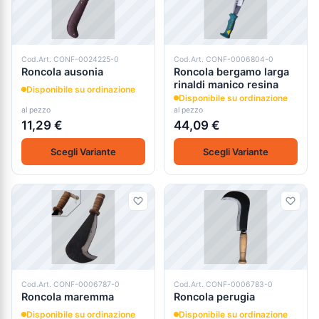
Cod.Art. CONF-0024225-0
Cod.Art. CONF-0006804-0
Roncola ausonia
Roncola bergamo larga
rinaldi manico resina
Disponibile su ordinazione
Disponibile su ordinazione
al pezzo
al pezzo
11,29 €
44,09 €
Scegli Variante
Scegli Variante
Cod.Art. CONF-0006787-0
Cod.Art. CONF-0006783-0
Roncola maremma
Roncola perugia
Disponibile su ordinazione
Disponibile su ordinazione