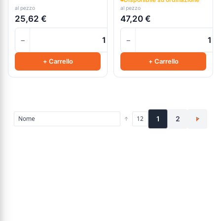
al pezzo
al pezzo
25,62 €
47,20 €
−
−
+
+ Carrello
+ Carrello
1
2
>