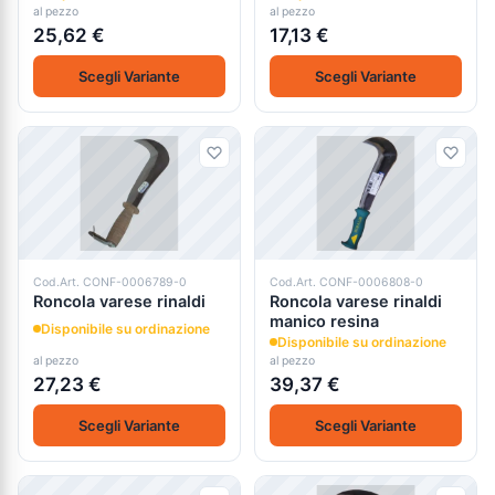
al pezzo
al pezzo
25,62 €
17,13 €
Scegli Variante
Scegli Variante
Cod.Art. CONF-0006789-0
Cod.Art. CONF-0006808-0
Roncola varese rinaldi
Roncola varese rinaldi
manico resina
Disponibile su ordinazione
Disponibile su ordinazione
al pezzo
al pezzo
27,23 €
39,37 €
Scegli Variante
Scegli Variante