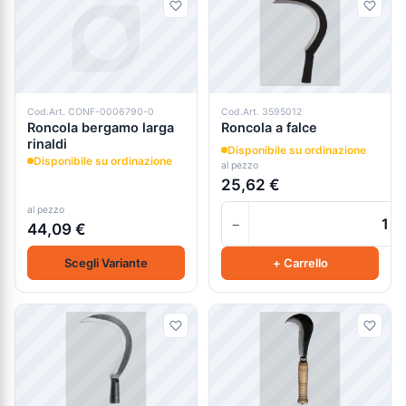
Cod.Art. CONF-0006790-0
Cod.Art. 3595012
Roncola bergamo larga
Roncola a falce
rinaldi
Disponibile su ordinazione
Disponibile su ordinazione
al pezzo
25,62 €
al pezzo
−
44,09 €
Scegli Variante
+ Carrello