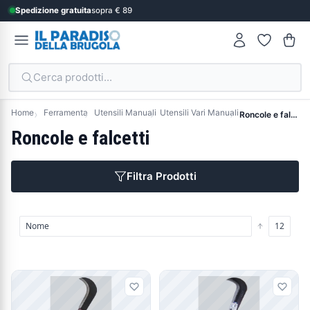
Spedizione gratuita
sopra € 89
Cerca prodotti...
Home
Ferramenta
Utensili Manuali
Utensili Vari Manuali
Roncole e falcetti
Roncole e falcetti
Filtra Prodotti
Prodotti