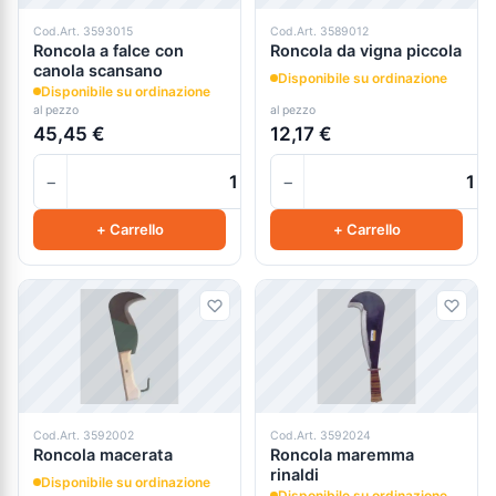
Cod.Art. 3593015
Cod.Art. 3589012
Roncola a falce con
Roncola da vigna piccola
canola scansano
Disponibile su ordinazione
Disponibile su ordinazione
al pezzo
al pezzo
45,45 €
12,17 €
−
−
+
+ Carrello
+ Carrello
Cod.Art. 3592002
Cod.Art. 3592024
Roncola macerata
Roncola maremma
rinaldi
Disponibile su ordinazione
Disponibile su ordinazione