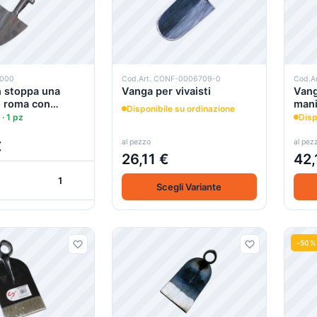
2000
Cod.Art. CONF-0006709-0
Cod.A
 stoppa una
Vanga per vivaisti
Vang
o roma con
mani
Disponibile su ordinazione
gno e staffa
 · 1 pz
Disp
al pezzo
al pez
€
26,11 €
42,
+
+
Scegli Variante
Carrello
-50%