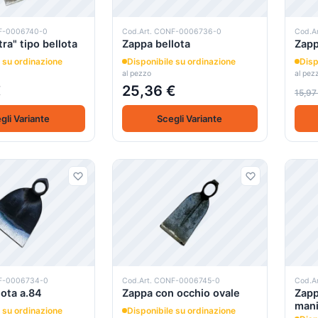
NF-0006740-0
Cod.Art. CONF-0006736-0
Cod.A
ra" tipo bellota
Zappa bellota
Zapp
 su ordinazione
Disponibile su ordinazione
Disp
al pezzo
al pez
€
25,36 €
15,97
gli Variante
Scegli Variante
NF-0006734-0
Cod.Art. CONF-0006745-0
Cod.A
lota a.84
Zappa con occhio ovale
Zapp
mani
 su ordinazione
Disponibile su ordinazione