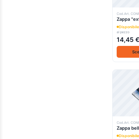
Cod.Art. CO
Zappa "ext
Disponibile
al pezzo
14,45 
Sce
Cod.Art. CO
Zappa bel
Disponibile