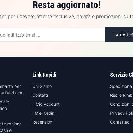
Resta aggiornato!
etter per ricevere offerte esclusive, novità e promozioni su f
Iscriviti
Link Rapidi
Servizio C
amenta per
Chi Siamo
Spedizione
 e fai-da-te
Contatti
Resi e Rimb
riale
Il Mio Account
Condizioni 
rico
I Miei Ordini
Privacy Pol
Recensioni
Contattaci
atizzazione
casa e