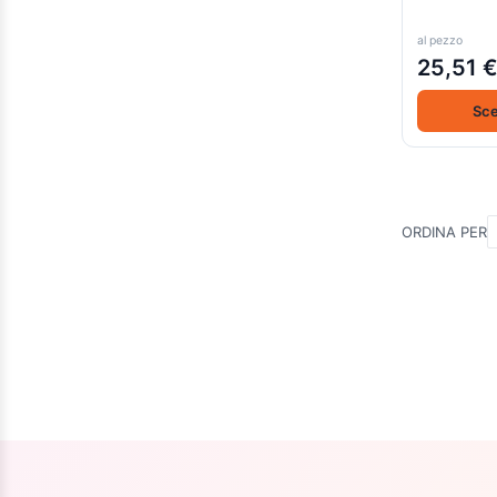
al pezzo
25,51 
Sce
ORDINA PER