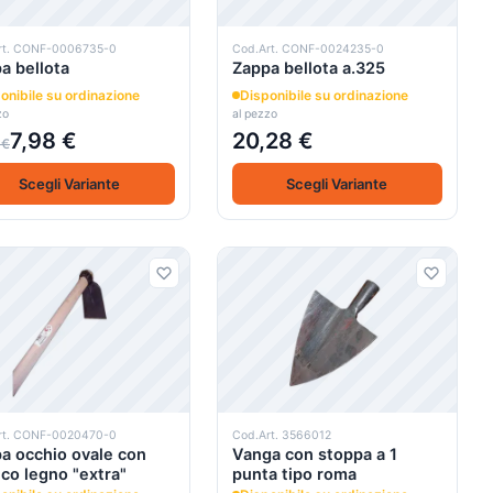
rt. CONF-0006735-0
Cod.Art. CONF-0024235-0
a bellota
Zappa bellota a.325
onibile su ordinazione
Disponibile su ordinazione
zo
al pezzo
7,98 €
20,28 €
 €
Scegli Variante
Scegli Variante
rt. CONF-0020470-0
Cod.Art. 3566012
a occhio ovale con
Vanga con stoppa a 1
co legno "extra"
punta tipo roma