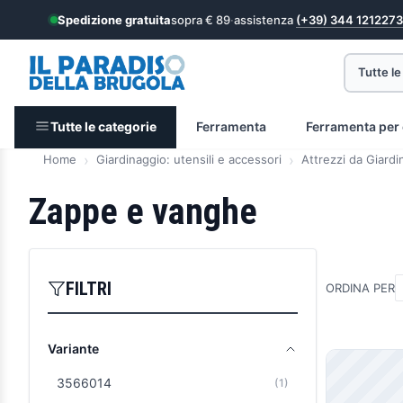
Spedizione gratuita
sopra € 89
·
assistenza
(+39) 344 1212273
Tutte le
Tutte le categorie
Ferramenta
Ferramenta per 
Home
Giardinaggio: utensili e accessori
Attrezzi da Giardi
Zappe e vanghe
FILTRI
ORDINA PER
Variante
Prodott
3566014
(1)