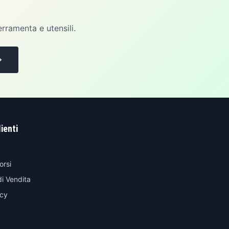
erramenta e utensili.
lienti
orsi
di Vendita
icy