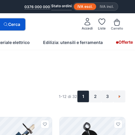
Stato ordini
|
|
IVA escl.
IVA incl.
0376 000 000
Cerca
Accedi
Liste
Carrello
Offerte
eriale elettrico
Edilizia: utensili e ferramenta
1
2
3
1-12 di 32
>