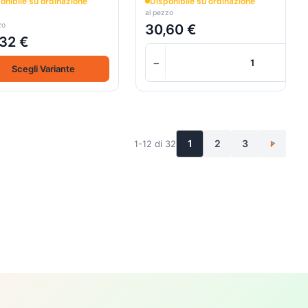
onibile su ordinazione
Disponibile su ordinazione
al pezzo
zo
30,60 €
32 €
−
Scegli Variante
1
2
3
1-12 di 32
>