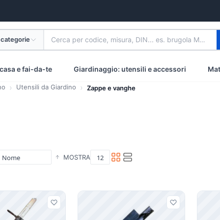
 categorie
Cerca per codice, misura, DIN... es. brugola M8 inox
casa e fai-da-te
Giardinaggio: utensili e accessori
Mat
no
Utensili da Giardino
Zappe e vanghe
MOSTRA
i