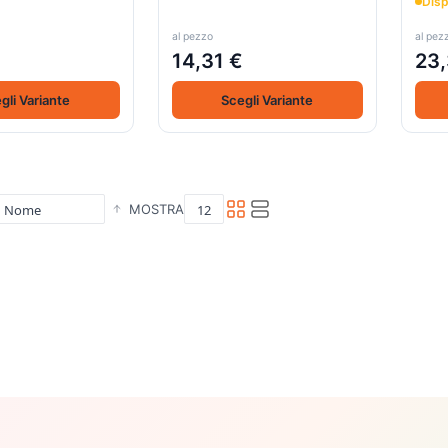
Disp
al pezzo
al pez
€
14,31 €
23,
gli Variante
Scegli Variante
MOSTRA