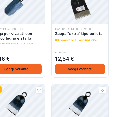
rt. CONF-0006710-0
Cod.Art. CONF-0006741-0
a per vivaisti con
Zappa "extra" tipo bellota
co legno e staffa
Disponibile su ordinazione
onibile su ordinazione
zo
al pezzo
16 €
12,54 €
Scegli Variante
Scegli Variante