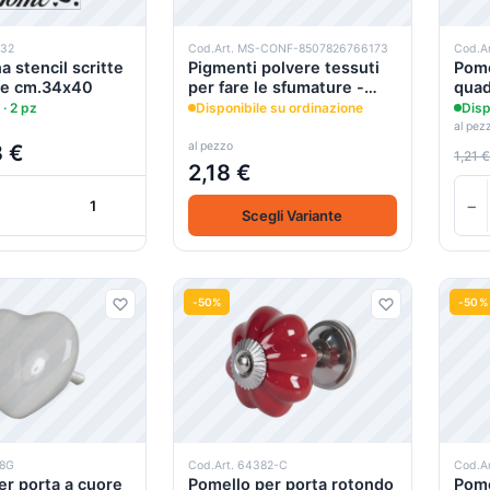
032
Cod.Art. MS-CONF-8507826766173
Cod.A
 stencil scritte
Pigmenti polvere tessuti
Pome
he cm.34x40
per fare le sfumature -
quad
Sfumotti - Tommy Art
cm.3
 · 2 pz
Disponibile su ordinazione
Disp
al pez
al pezzo
3 €
1,21 €
2,18 €
+
+
−
Scegli Variante
Carrello
-50%
-50%
38G
Cod.Art. 64382-C
Cod.A
er porta a cuore
Pomello per porta rotondo
Pome