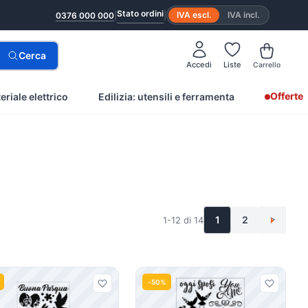
Stato ordini
|
|
IVA escl.
IVA incl.
0376 000 000
Cerca
Accedi
Liste
Carrello
Offerte
eriale elettrico
Edilizia: utensili e ferramenta
1
2
1-12 di 14
>
-50%