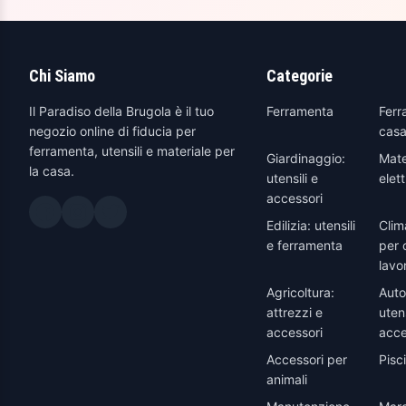
Chi Siamo
Categorie
Il Paradiso della Brugola è il tuo
Ferramenta
Ferr
negozio online di fiducia per
casa
ferramenta, utensili e materiale per
Giardinaggio:
Mate
la casa.
utensili e
elett
accessori
Edilizia: utensili
Clim
e ferramenta
per 
lavo
Agricoltura:
Auto
attrezzi e
utens
accessori
acce
Accessori per
Pisc
animali