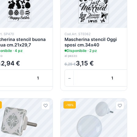
rt. SP470
Cod.Art. STE062
herina stencil buona
Mascherina stencil Oggi
ua cm.21x29,7
sposi cm.34x40
onibile · 4 pz
Disponibile · 2 pz
zo
al pezzo
2,94 €
3,15 €
€
6,29 €
+
−
+
Carrello
-10%