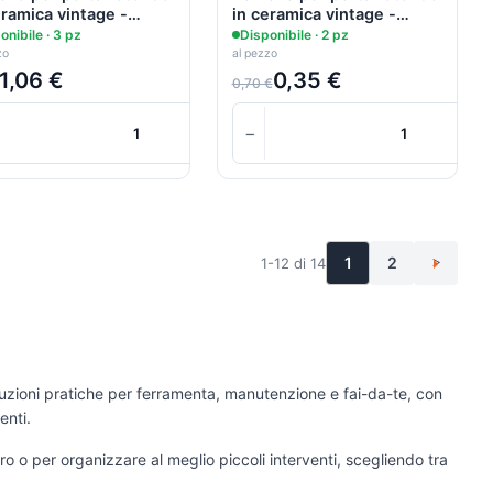
eramica vintage -
in ceramica vintage -
.5x5h
cm.4x4H
onibile · 3 pz
Disponibile · 2 pz
zo
al pezzo
1,06 €
0,35 €
0,70 €
+
+
+
−
+
Carrello
Carrello
1
2
1-12 di 14
>
oluzioni pratiche per ferramenta, manutenzione e fai-da-te, con
enti.
ro o per organizzare al meglio piccoli interventi, scegliendo tra