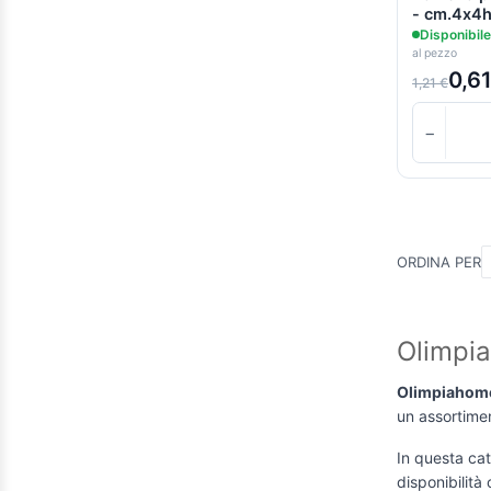
Oro
(1)
- cm.4x4
Disponibile
Panna
(1)
al pezzo
Perla
(1)
0,6
1,21 €
Pesca
(1)
−
Pistacchio
(1)
Polvere
(1)
Rame
(1)
Renna
(1)
ORDINA PER
Rosso fragola
(1)
Salmone
(1)
Olimpia
Terracotta
(1)
Tortora
(1)
Olimpiahom
un assortimen
Turchese
(1)
Uva
(1)
In questa cat
disponibilità 
(1)