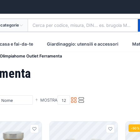
 categorie
Cerca per codice, misura, DIN... es. brugola M8 inox
casa e fai-da-te
Giardinaggio: utensili e accessori
Mat
Olimpiahome Outlet Ferramenta
amenta
MOSTRA
i
-50%