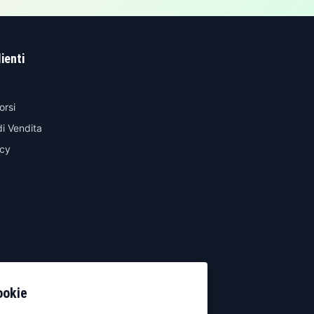
lienti
orsi
di Vendita
icy
ookie