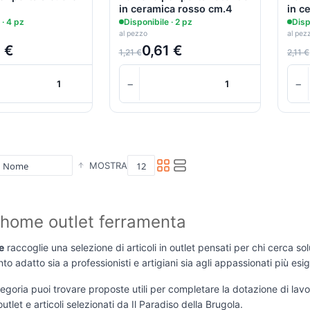
h
in ceramica rosso cm.4
in c
cm.4
 · 4 pz
Disponibile · 2 pz
Disp
al pezzo
al pez
1 €
0,61 €
1,21 €
2,11 €
+
−
+
−
Carrello
MOSTRA
home outlet ferramenta
e
raccoglie una selezione di articoli in outlet pensati per chi cerca s
to adatto sia a professionisti e artigiani sia agli appassionati più esig
egoria puoi trovare proposte utili per completare la dotazione di lavo
outlet e articoli selezionati da Il Paradiso della Brugola.