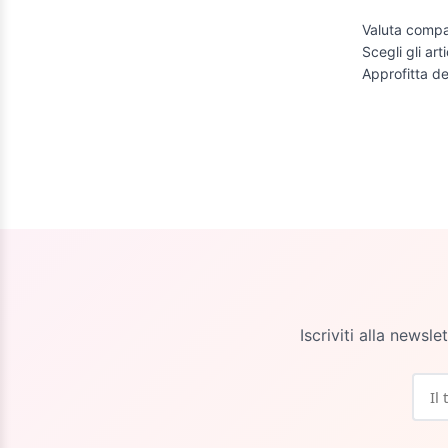
Verde
Valuta compat
Verde acqua
(1)
Scegli gli art
Verde Antico
(1)
Approfitta de
Zucca
(1)
Iscriviti alla newsl