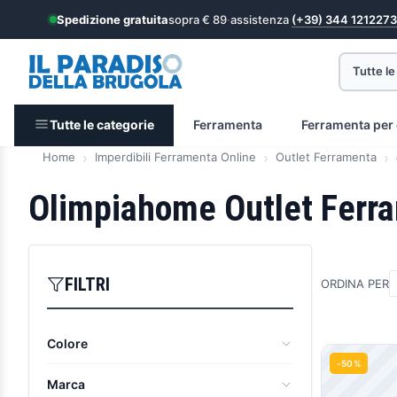
Spedizione gratuita
sopra € 89
·
assistenza
(+39) 344 1212273
Tutte le
Tutte le categorie
Ferramenta
Ferramenta per 
Home
Imperdibili Ferramenta Online
Outlet Ferramenta
Olimpiahome Outlet Ferr
FILTRI
ORDINA PER
Colore
Prodott
-50%
Arancio
(1)
Marca