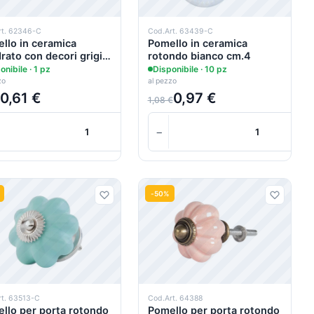
rt. 62346-C
Cod.Art. 63439-C
llo in ceramica
Pomello in ceramica
rato con decori grigi
rotondo bianco cm.4
,5
onibile · 1 pz
Disponibile · 10 pz
zo
al pezzo
0,61 €
0,97 €
1,08 €
+
−
+
Carrello
-50%
rt. 63513-C
Cod.Art. 64388
llo per porta rotondo
Pomello per porta rotondo