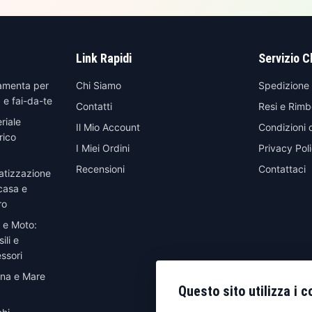
Link Rapidi
Servizio C
amenta per
Chi Siamo
Spedizione
 e fai-da-te
Contatti
Resi e Rimb
riale
Il Mio Account
Condizioni 
rico
I Miei Ordini
Privacy Pol
Recensioni
Contattaci
atizzazione
casa e
ro
 e Moto:
ili e
ssori
ina e Mare
Questo sito utilizza i c