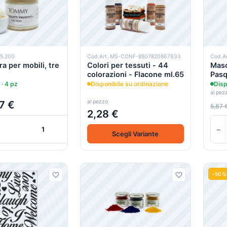
25.200
Cod.Art. MS-CONF-8507820867933
Cod.A
a per mobili, tre
Colori per tessuti - 44
Masc
colorazioni - Flacone ml.65
Pasq
 · 4 pz
Disponibile su ordinazione
Disp
al pez
al pezzo
7 €
5,87 
2,28 €
+
+
−
Scegli Variante
Carrello
-50%