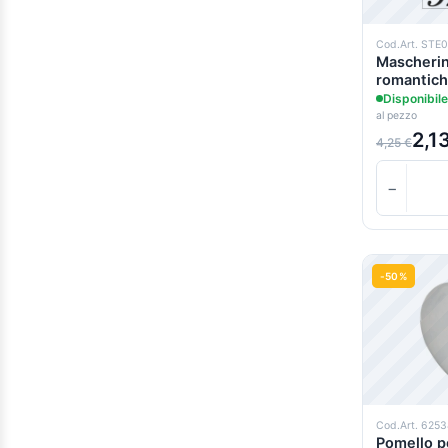
Giallo
(2)
Grigio Azzurro
(1)
Cod.Art. STE
Mascherina
Grigio pietra
(1)
romantic
Disponibile
Lavanda
(1)
al pezzo
Lime
(1)
2,1
4,25 €
Malva
(1)
−
Mandarino
(1)
Marrone
(1)
Mattone
(1)
-50%
Mora
(1)
Mou
(1)
Nero
(2)
Nero Bruno
(1)
Nocciola
(2)
Cod.Art. 625
Pomello p