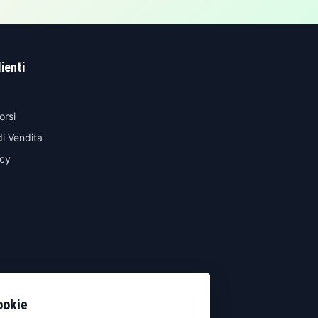
lienti
orsi
di Vendita
icy
ookie