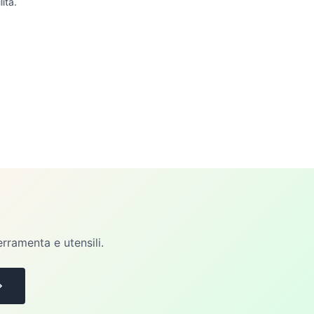
ità.
erramenta e utensili.