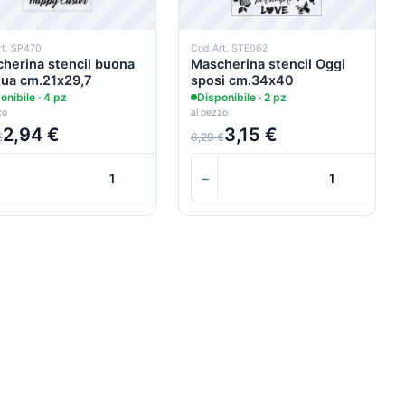
rt. SP470
Cod.Art. STE062
herina stencil buona
Mascherina stencil Oggi
ua cm.21x29,7
sposi cm.34x40
onibile · 4 pz
Disponibile · 2 pz
zo
al pezzo
2,94 €
3,15 €
€
6,29 €
+
−
+
Carrello