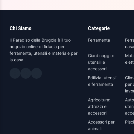
Verde
Verde acqua
(1)
Verde Antico
(1)
Chi Siamo
Categorie
Zucca
(1)
Il Paradiso della Brugola è il tuo
Ferramenta
Ferr
negozio online di fiducia per
casa
ferramenta, utensili e materiale per
Giardinaggio:
Mate
la casa.
utensili e
elett
accessori
Edilizia: utensili
Clim
e ferramenta
per 
lavo
Agricoltura:
Auto
attrezzi e
utens
accessori
acce
Accessori per
Pisc
animali