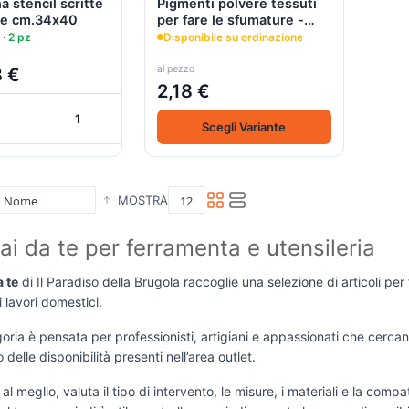
 stencil scritte
Pigmenti polvere tessuti
he cm.34x40
per fare le sfumature -
Sfumotti - Tommy Art
 · 2 pz
Disponibile su ordinazione
al pezzo
3 €
2,18 €
+
+
Scegli Variante
Carrello
MOSTRA
fai da te per ferramenta e utensileria
a te
di Il Paradiso della Brugola raccoglie una selezione di articoli per fe
i lavori domestici.
ria è pensata per professionisti, artigiani e appassionati che cercan
delle disponibilità presenti nell’area outlet.
al meglio, valuta il tipo di intervento, le misure, i materiali e la compa