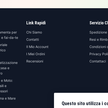
Link Rapidi
Servizio C
amenta per
Chi Siamo
Spedizione
 e fai-da-te
Contatti
Resi e Rimb
riale
Il Mio Account
Condizioni 
rico
I Miei Ordini
Privacy Pol
Recensioni
Contattaci
atizzazione
casa e
ro
 e Moto:
ili e
ssori
ina e Mare
Questo sito utilizza i c