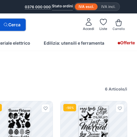
Stato ordini
|
|
IVA escl.
IVA incl.
0376 000 000
Cerca
Accedi
Liste
Carrello
Offerte
eriale elettrico
Edilizia: utensili e ferramenta
6 Articolo/i
-50%