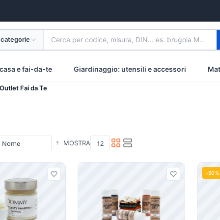
 categorie
Cerca per codice, misura, DIN... es. brugola M8 inox
casa e fai-da-te
Giardinaggio: utensili e accessori
Mat
Outlet Fai da Te
MOSTRA
i
-50%