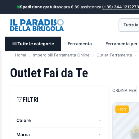
Spedizione gratuita
sopra € 89
·
assistenza
(+39) 344 1212273
Tutte le
Tutte le categorie
Ferramenta
Ferramenta per 
Home
Imperdibili Ferramenta Online
Outlet Ferramenta
Outlet Fai da Te
ORDINA PER
FILTRI
Prodott
-50%
Colore
Arancio
(1)
Marca