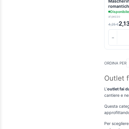
Mascherina
Giallo
(2)
romantic
Grigio Azzurro
(1)
Disponibile
al pezzo
Grigio pietra
(1)
2,1
4,25 €
Lavanda
(1)
−
Lime
(1)
Malva
(1)
Mandarino
(1)
ORDINA PER
Marrone
(1)
Mattone
(1)
Outlet 
Mora
(1)
L’
outlet fai d
Mou
(1)
cantiere e ne
Nero
(2)
Questa catego
Nero Bruno
(1)
approfittando 
Nocciola
(2)
Per scegliere 