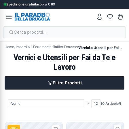
Spedizione gratuita
sopra € 89
Cerca prodotti...
Home
Imperdibili Ferramenta Online
Outlet Ferramenta
Vernici e Utensili per Fai da Te e Lavoro
Vernici e Utensili per Fai da Te e
Lavoro
Filtra Prodotti
10 Articolo/i
Prodotti
-50%