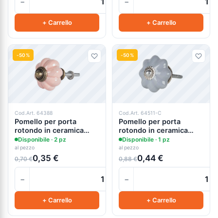
−
−
+
+ Carrello
+ Carrello
-50%
-50%
Cod.Art. 64388
Cod.Art. 64511-C
Pomello per porta
Pomello per porta
rotondo in ceramica
rotondo in ceramica
vintage - cm.4x4H
vintage cm.4x4h, due
Disponibile · 2 pz
Disponibile · 1 pz
colori
al pezzo
al pezzo
0,35 €
0,44 €
0,70 €
0,88 €
−
−
+
+ Carrello
+ Carrello