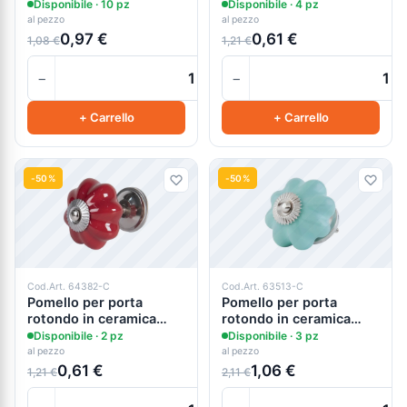
Disponibile · 10 pz
Disponibile · 4 pz
al pezzo
al pezzo
0,97 €
0,61 €
1,08 €
1,21 €
−
−
+
+ Carrello
+ Carrello
-50%
-50%
Cod.Art. 64382-C
Cod.Art. 63513-C
Pomello per porta
Pomello per porta
rotondo in ceramica
rotondo in ceramica
rosso cm.4
vintage - cm.4.5x5h
Disponibile · 2 pz
Disponibile · 3 pz
al pezzo
al pezzo
0,61 €
1,06 €
1,21 €
2,11 €