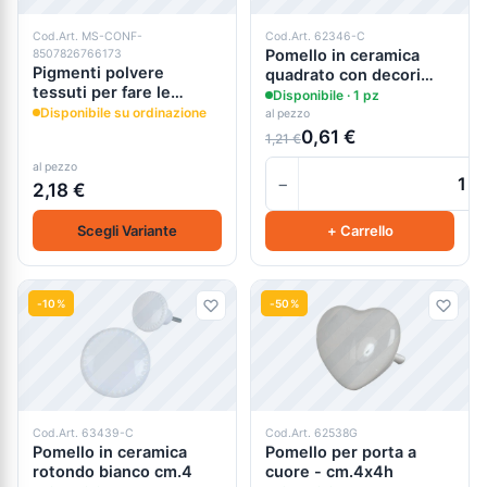
Cod.Art. MS-CONF-
Cod.Art. 62346-C
Pomello in ceramica
8507826766173
Pigmenti polvere
quadrato con decori
tessuti per fare le
grigi cm.3,5
Disponibile · 1 pz
sfumature - Sfumotti -
Disponibile su ordinazione
al pezzo
Tommy Art
0,61 €
1,21 €
al pezzo
−
2,18 €
Scegli Variante
+ Carrello
-10%
-50%
Cod.Art. 63439-C
Cod.Art. 62538G
Pomello in ceramica
Pomello per porta a
rotondo bianco cm.4
cuore - cm.4x4h