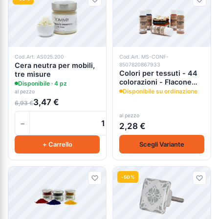
Cod.Art. AS025.200
Cod.Art. MS-CONF-
Cera neutra per mobili,
8507820867933
Colori per tessuti - 44
tre misure
colorazioni - Flacone
Disponibile · 4 pz
ml.65
Disponibile su ordinazione
al pezzo
3,47 €
6,93 €
al pezzo
−
+
2,28 €
+ Carrello
Scegli Variante
-50%