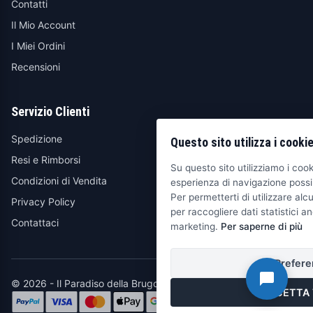
Contatti
Il Mio Account
I Miei Ordini
Recensioni
Servizio Clienti
Spedizione
Questo sito utilizza i cooki
Resi e Rimborsi
Su questo sito utilizziamo i cooki
Condizioni di Vendita
esperienza di navigazione possib
Per permetterti di utilizzare alcu
Privacy Policy
per raccogliere dati statistici an
Contattaci
marketing.
Per saperne di più
Prefere
© 2026 - Il Paradiso della Brugola
ACCETTA 