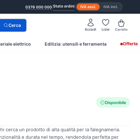
Stato ordini
|
|
IVA escl.
IVA incl.
0376 000 000
Cerca
Accedi
Liste
Carrello
Offerte
eriale elettrico
Edilizia: utensili e ferramenta
Disponibile
i cerca un prodotto di alta qualità per la falegnameria.
nzionalità e durata nel tempo, rendendola perfetta per