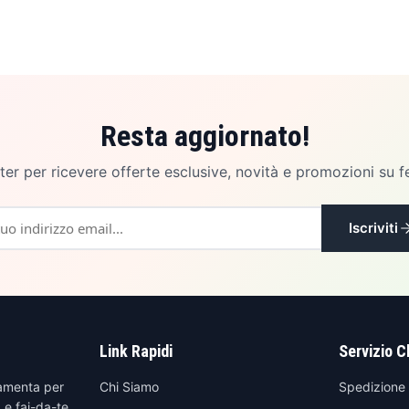
Resta aggiornato!
etter per ricevere offerte esclusive, novità e promozioni su f
Iscriviti
Link Rapidi
Servizio C
amenta per
Chi Siamo
Spedizione
 e fai-da-te