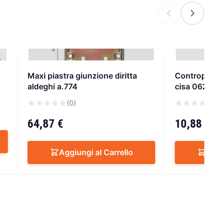
Maxi piastra giunzione diritta
Contropiastr
aldeghi a.774
cisa 06213
(0)
(
64,87 €
10,88 €
Aggiungi al Carrello
Agg