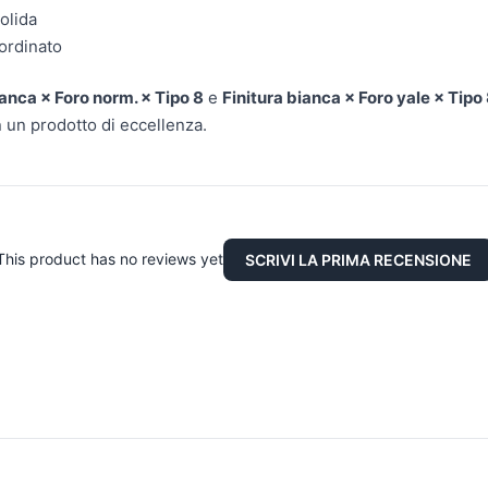
olida
 ordinato
ianca × Foro norm. × Tipo 8
e
Finitura bianca × Foro yale × Tipo
n un prodotto di eccellenza.
This product has no reviews yet
SCRIVI LA PRIMA RECENSIONE