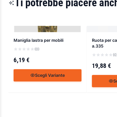
Ti potrebbe piacere anch
Maniglia lastra per mobili
Ruota per ca
a.335
(0)
(0
6,19 €
19,88 €
Scegli Variante
S