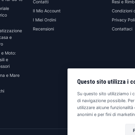
Contatti
Resi e Rimb
riale
Il Mio Account
Condizioni 
rico
I Miei Ordini
Privacy Pol
Recensioni
Contattaci
atizzazione
casa e
ro
 e Moto:
ili e
ssori
ina e Mare
Questo sito utilizza i c
hi
Su questo sito utilizziamo i c
di navigazione possibile. Per
utilizzare alcune funzionalità 
anonimi e per fini di marketi