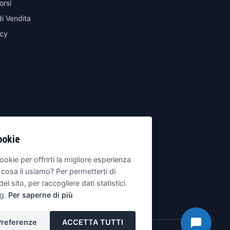
orsi
di Vendita
icy
ookie
ookie per offrirti la migliore esperienza
 cosa li usiamo? Per permetterti di
del sito, per raccogliere dati statistici
ng.
Per saperne di più
Preferenze
ACCETTA TUTTI