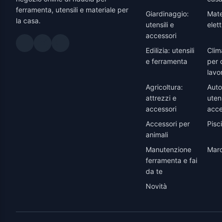
ferramenta, utensili e materiale per
Giardinaggio:
Mate
la casa.
utensili e
elett
accessori
Edilizia: utensili
Clim
e ferramenta
per 
lavo
Agricoltura:
Auto
attrezzi e
utens
accessori
acce
Accessori per
Pisc
animali
Manutenzione
Marc
ferramenta e fai
da te
Novità