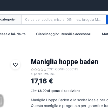
 categorie
Cerca per codice, misura, DIN... es. brugola M8 inox
casa e fai-da-te
Giardinaggio: utensili e accessori
Mat
Maniglia hoppe baden
COD:
CONF-0000115
al pezzo · IVA incl.
17,16 €
+ €8,90 di spese di spedizione
Maniglia Hoppe Baden è la scelta ideale per ch
Questa maniglia è progettata per garantire fu