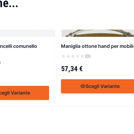
e...
ncelli comunello
Maniglia ottone hand per mobili
(0)
)
57,34 €
Scegli Variante
cegli Variante