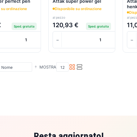
er perfect pen
Attak super power gel
Atta
henk
 su ordinazione
Disponibile su ordinazione
Disp
al pezzo
al pez
€
120,93 €
11,
Sped. gratuita
Sped. gratuita
+
−
+
−
Carrello
MOSTRA
Resta aggiornato!