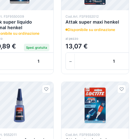
rt. FSF9550009
Cod.Art. FSF9552012
k super liquido
Attak super maxi henkel
inal henkel
Disponibile su ordinazione
onibile su ordinazione
zo
al pezzo
,89 €
13,07 €
Sped. gratuita
+
+
+
−
+
Carrello
Carrello
t. 9552011
Cod.Art. FSF9554009