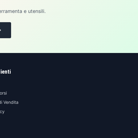
erramenta e utensili.
lienti
orsi
di Vendita
icy