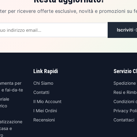
etter per ricevere offerte esclusive, novità e promozioni su f
Iscriviti
Link Rapidi
Servizio C
amenta per
Chi Siamo
Spedizione
 e fai-da-te
Contatti
Resi e Rimb
riale
Il Mio Account
Condizioni 
rico
I Miei Ordini
Privacy Pol
Recensioni
Contattaci
atizzazione
casa e
ro