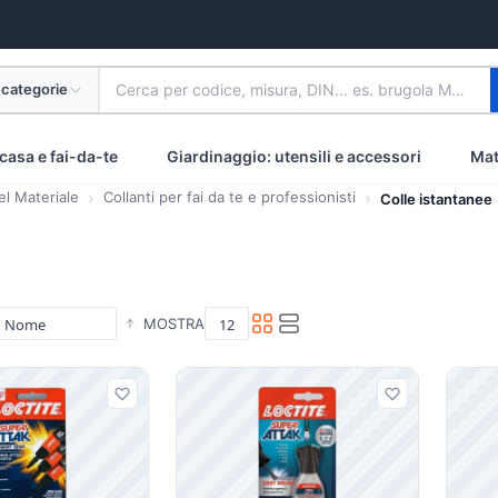
 categorie
Cerca per codice, misura, DIN... es. brugola M8 inox
casa e fai-da-te
Giardinaggio: utensili e accessori
Mat
el Materiale
Collanti per fai da te e professionisti
Colle istantanee
MOSTRA
i