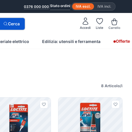
Stato ordini
|
|
IVA escl.
IVA incl.
0376 000 000
Cerca
Accedi
Liste
Carrello
Offerte
eriale elettrico
Edilizia: utensili e ferramenta
8 Articolo/i