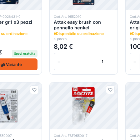
F-0026431-0
Cod.Art. 9552010
Cod.A
r gr.1 x3 pezzi
Attak easy brush con
Atta
pennello henkel
orig
 su ordinazione
Disponibile su ordinazione
Disp
al pezzo
al pez
8,02 €
100
€
Sped. gratuita
−
−
gli Variante
9550007
Cod.Art. FSF9550017
Cod.Ar