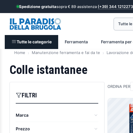
Spedizione gratuita
sopra € 89
·
assistenza
(+39) 344 1212273
Tutte le
Tutte le categorie
Ferramenta
Ferramenta per 
Home
Manutenzione ferramenta e fai da te
Lavorazione d
Colle istantanee
ORDINA PER
FILTRI
Prodott
Marca
Henkel
(8)
Prezzo