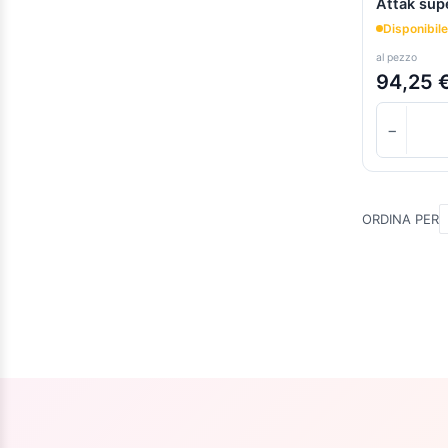
Attak sup
Disponibile
al pezzo
94,25 
−
ORDINA PER