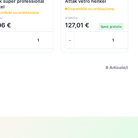
k super professional
Attak vetro henkel
el
Disponibile su ordinazione
onibile su ordinazione
zo
al pezzo
06 €
127,01 €
Sped. gratuita
+
+
+
−
+
Carrello
Carrello
8 Articolo/i