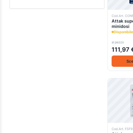
0,00 €
-
99,99 €
(4)
Cod.Art. CON
0.000000e+0 sopra
(4)
Attak supe
minidosi
Disponibile
al pezzo
111,97 
Sce
Cod.Art. FSF