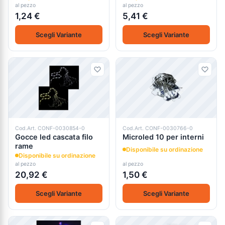
al pezzo
al pezzo
1,24 €
5,41 €
Scegli Variante
Scegli Variante
Cod.Art. CONF-0030854-0
Cod.Art. CONF-0030766-0
Gocce led cascata filo
Microled 10 per interni
rame
Disponibile su ordinazione
Disponibile su ordinazione
al pezzo
al pezzo
20,92 €
1,50 €
Scegli Variante
Scegli Variante