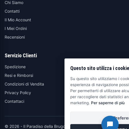
Chi Siamo
Contatti
Il Mio Account
I Miei Ordini
Recensioni
Servizio Clienti
Spedizione
Questo sito utilizza i cooki
Resi e Rimborsi
Su questo sito utilizziamo i cooki
Condizioni di Vendita
esperienza di navigazione possib
Per permetterti di utilizzare alcu
Privacy Policy
per raccogliere dati statistici an
Contattaci
marketing.
Per saperne di più
Prefere
© 2026 - Il Paradiso della Brugola