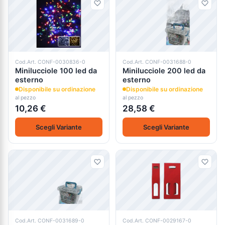
Cod.Art. CONF-0030836-0
Cod.Art. CONF-0031688-0
Minilucciole 100 led da
Minilucciole 200 led da
esterno
esterno
Disponibile su ordinazione
Disponibile su ordinazione
al pezzo
al pezzo
10,26 €
28,58 €
Scegli Variante
Scegli Variante
Cod.Art. CONF-0031689-0
Cod.Art. CONF-0029167-0