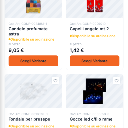
Cod.Art. CONF-0024861-1
Cod.Art. CONF-0029019
Candele profumate
Capelli angelo mt.2
astra
Disponibile su ordinazione
Disponibile su ordinazione
al pezzo
al pezzo
9,05 €
1,42 €
Scegli Variante
Scegli Variante
Cod.Art. CONF-0018536-0
Cod.Art. CONF-0030853-0
Fondale per presepe
Gocce led c/filo rame
Disponibile su ordinazione
Disponibile su ordinazione