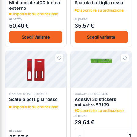
Minilucciole 400 led da
Scatola bottiglia rosso
esterno
Disponibile su ordinazione
Disponibile su ordinazione
al pezzo
al pezzo
50,40 €
35,57 €
Scegli Variante
Scegli Variante
Cod.Art. CONF-0029167
Cod.Art. FSF9085485
Scatola bottiglia rosso
Adesivi 3d stickers
nat.vet.v-53199
Disponibile su ordinazione
Disponibile su ordinazione
al pezzo
29,64 €
al pezzo
−