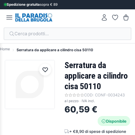
Spedizione gratuita
sopra € 89
Cerca prodotti...
Home
Serratura da applicare a cilindro cisa 50110
Serratura da
applicare a cilindro
cisa 50110
COD:
CONF-0034243
al pezzo · IVA incl.
60,59 €
Disponibile
+ €8,90 di spese di spedizione