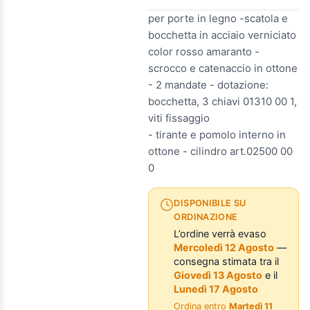
per porte in legno -scatola e
bocchetta in acciaio verniciato
color rosso amaranto -
scrocco e catenaccio in ottone
- 2 mandate - dotazione:
bocchetta, 3 chiavi 01310 00 1,
viti fissaggio
- tirante e pomolo interno in
ottone - cilindro art.02500 00
0
DISPONIBILE SU
ORDINAZIONE
L’ordine verrà evaso
Mercoledì 12 Agosto
—
consegna stimata tra il
Giovedì 13 Agosto
e il
Lunedì 17 Agosto
Ordina entro
Martedì 11