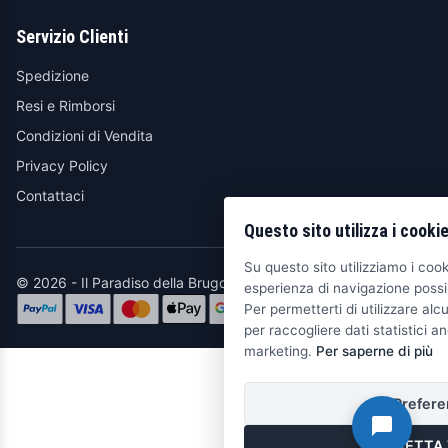
Servizio Clienti
Spedizione
Resi e Rimborsi
Condizioni di Vendita
Privacy Policy
Contattaci
Questo sito utilizza i cooki
Su questo sito utilizziamo i cooki
© 2026 - Il Paradiso della Brugola
esperienza di navigazione possib
Per permetterti di utilizzare alcu
per raccogliere dati statistici an
marketing.
Per saperne di più
Prefere
ACCETTA 