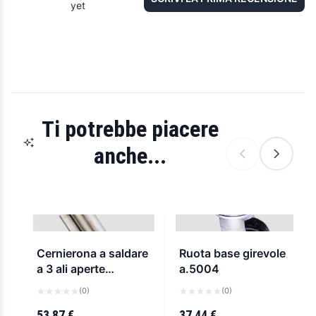
yet
Ti potrebbe piacere
anche...
Cernierona a saldare
Ruota base girevole
a 3 ali aperte
a.5004
comunello a.460
(0)
(0)
53,87 €
37,44 €