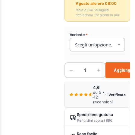
Agosto alle ore 08:00
Isole e CAP disagiati
richiedono 1/2 giorni in più
Variante
Aggiungi a
4,6
su 5 •
Verificate
42
recensioni
Spedizione gratuita
Per ordini sopra i 89€
Reso facile