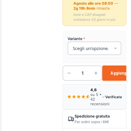
Agosto alle ore 08:00
—
2g 19h 8min
rimaste
Isole e CAP disagiati
richiedono 1/2 giorni in più
Variante
Aggiungi a
4,6
su 5 •
Verificate
42
recensioni
Spedizione gratuita
Per ordini sopra i 89€