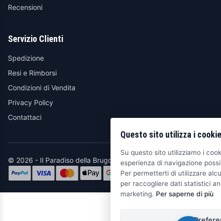
Recensioni
Servizio Clienti
Spedizione
Resi e Rimborsi
Condizioni di Vendita
Privacy Policy
Contattaci
Questo sito utilizza i cooki
Su questo sito utilizziamo i cooki
© 2026 - Il Paradiso della Brugola
esperienza di navigazione possib
Per permetterti di utilizzare alcu
per raccogliere dati statistici an
marketing.
Per saperne di più
Prefere