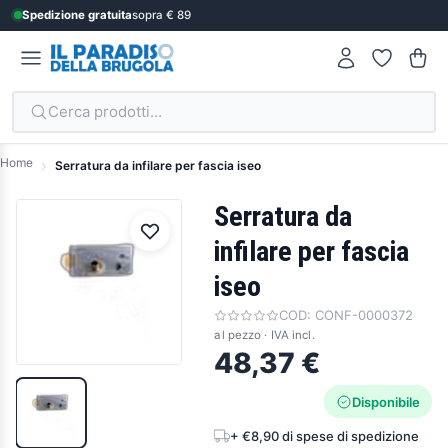
Spedizione gratuita
sopra € 89
Cerca prodotti...
Home
Serratura da infilare per fascia iseo
Serratura da
infilare per fascia
iseo
COD:
CONF-0000372
al pezzo · IVA incl.
48,37 €
Disponibile
+ €8,90 di spese di spedizione