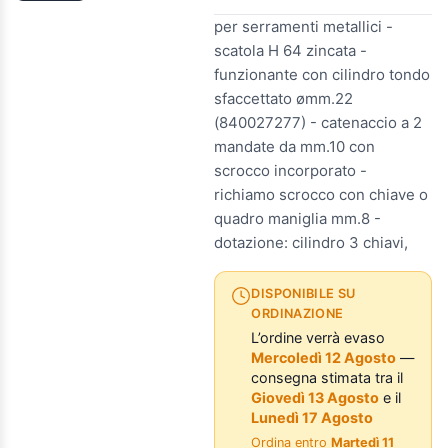
per serramenti metallici -
scatola H 64 zincata -
funzionante con cilindro tondo
sfaccettato ømm.22
(840027277) - catenaccio a 2
mandate da mm.10 con
scrocco incorporato -
richiamo scrocco con chiave o
quadro maniglia mm.8 -
dotazione: cilindro 3 chiavi,
DISPONIBILE SU
ORDINAZIONE
L’ordine verrà evaso
Mercoledì 12 Agosto
—
consegna stimata tra il
Giovedì 13 Agosto
e il
Lunedì 17 Agosto
Ordina entro
Martedì 11