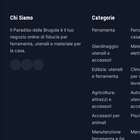
Chi Siamo
Categorie
Il Paradiso della Brugola è il tuo
Ferramenta
Ferr
negozio online di fiducia per
casa
ferramenta, utensili e materiale per
Giardinaggio:
Mate
la casa.
utensili e
elett
accessori
Edilizia: utensili
Clim
e ferramenta
per 
lavo
Agricoltura:
Auto
attrezzi e
utens
accessori
acce
Accessori per
Pisc
animali
Manutenzione
Marc
ferramenta e fai