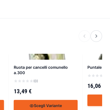
Ruota per cancelli comunello
Puntale per
a.300
(
(0)
16,06 €
13,49 €
S
Scegli Variante