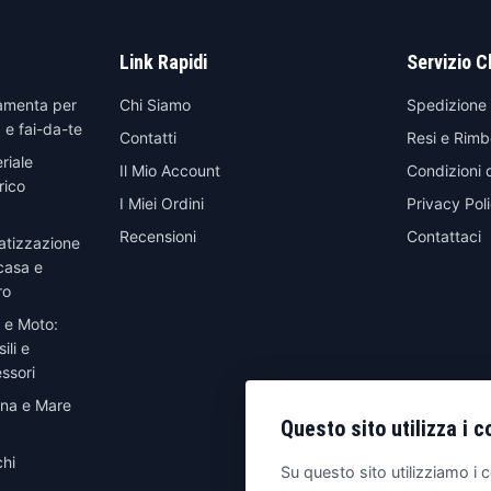
Link Rapidi
Servizio C
amenta per
Chi Siamo
Spedizione
 e fai-da-te
Contatti
Resi e Rimb
riale
Il Mio Account
Condizioni 
rico
I Miei Ordini
Privacy Pol
Recensioni
Contattaci
atizzazione
casa e
ro
 e Moto:
ili e
ssori
ina e Mare
Questo sito utilizza i c
hi
Su questo sito utilizziamo i c