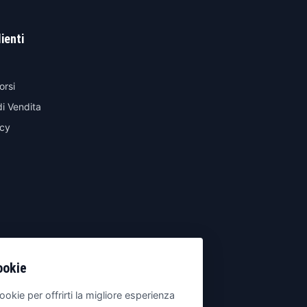
lienti
orsi
di Vendita
icy
ookie
ookie per offrirti la migliore esperienza