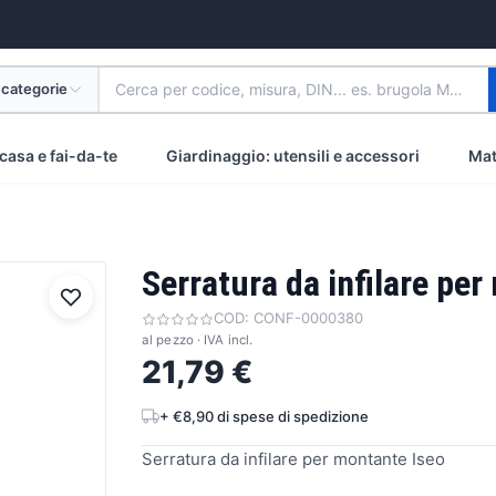
 categorie
Cerca per codice, misura, DIN... es. brugola M8 inox
casa e fai-da-te
Giardinaggio: utensili e accessori
Mat
Serratura da infilare pe
COD:
CONF-0000380
al pezzo · IVA incl.
21,79 €
+ €8,90 di spese di spedizione
Serratura da infilare per montante Iseo