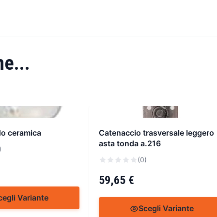
e...
o ceramica
Catenaccio trasversale leggero
asta tonda a.216
)
(0)
59,65 €
cegli Variante
Scegli Variante