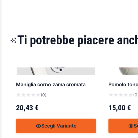
Ti potrebbe piacere anch
Maniglia corno zama cromata
Pomolo tond
(0)
(0
20,43 €
15,00 €
Scegli Variante
S