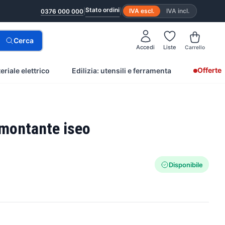
Stato ordini
|
|
IVA escl.
IVA incl.
0376 000 000
Cerca
Accedi
Liste
Carrello
Offerte
eriale elettrico
Edilizia: utensili e ferramenta
r montante iseo
Disponibile