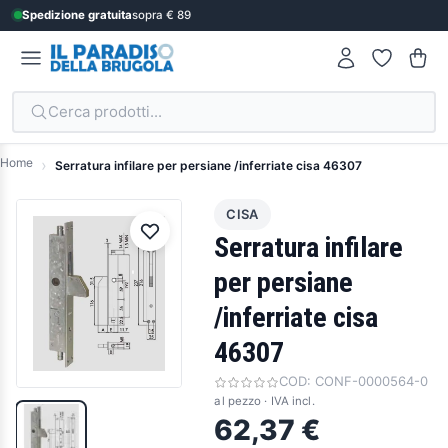
Spedizione gratuita
sopra € 89
Cerca prodotti...
Home
Serratura infilare per persiane /inferriate cisa 46307
CISA
Serratura infilare
per persiane
/inferriate cisa
46307
COD:
CONF-0000564-0
al pezzo · IVA incl.
62,37 €