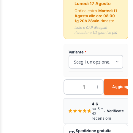
Lunedì 17 Agosto
Ordina entro
Martedì 11
Agosto alle ore 08:00
—
1g 20h 28min
rimaste
Isole e CAP disagiati
richiedono 1/2 giorni in più
Variante
Aggiungi a
4,6
su 5 •
Verificate
42
recensioni
Spedizione gratuita