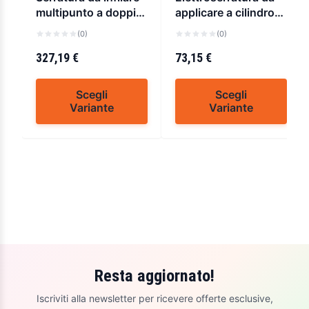
multipunto a doppia
applicare a cilindro
mappa cisa 57835
cisa 11610
(0)
(0)
327,19 €
73,15 €
Scegli
Scegli
Variante
Variante
Resta aggiornato!
Iscriviti alla newsletter per ricevere offerte esclusive,