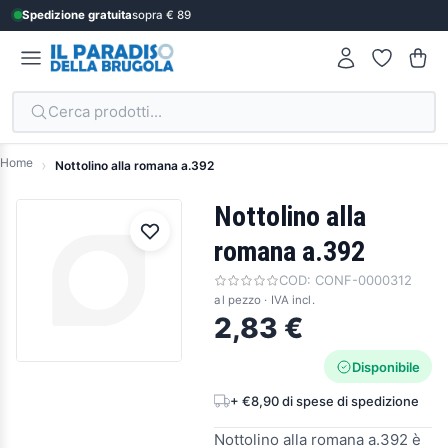
Spedizione gratuita
sopra € 89
Cerca prodotti...
Home
Nottolino alla romana a.392
Nottolino alla
romana a.392
COD:
CONF-0000312
al pezzo · IVA incl.
2,83 €
Disponibile
+ €8,90 di spese di spedizione
Nottolino alla romana a.392 è