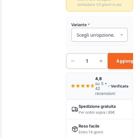
richiedono 1/2 giorni in più
Variante
Aggiungi a
4,6
su 5 •
Verificate
42
recensioni
Spedizione gratuita
Per ordini sopra i 89€
Reso facile
Entro 14 giorni