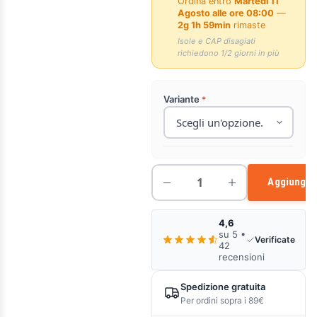
Ordina entro
Martedì 11
Agosto alle ore 08:00
—
2g 1h 59min
rimaste
Isole e CAP disagiati
richiedono 1/2 giorni in più
Variante
Aggiungi a
4,6
su 5 •
Verificate
42
recensioni
Spedizione gratuita
Per ordini sopra i 89€