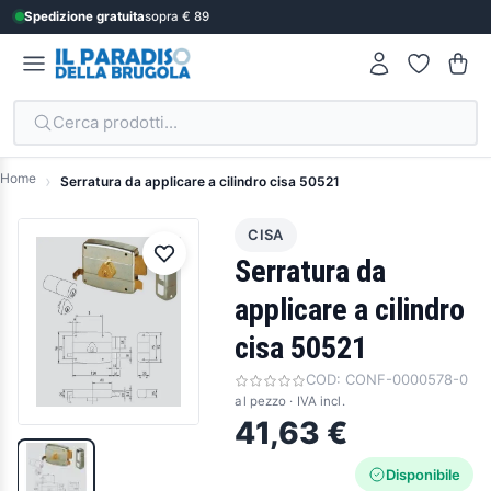
Spedizione gratuita
sopra € 89
Cerca prodotti...
Home
Serratura da applicare a cilindro cisa 50521
CISA
Serratura da
applicare a cilindro
cisa 50521
COD:
CONF-0000578-0
al pezzo · IVA incl.
41,63 €
Disponibile