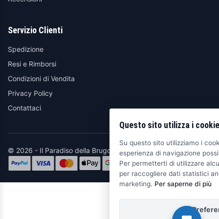
Servizio Clienti
Spedizione
Resi e Rimborsi
Condizioni di Vendita
Privacy Policy
Contattaci
Questo sito utilizza i cooki
Su questo sito utilizziamo i cooki
© 2026 - Il Paradiso della Brugola
esperienza di navigazione possib
Per permetterti di utilizzare alcu
per raccogliere dati statistici an
marketing.
Per saperne di più
Prefere