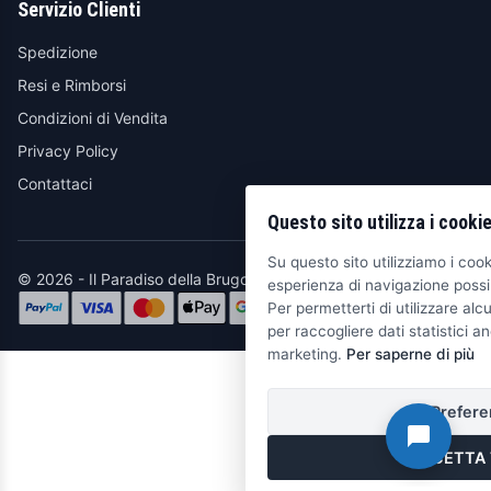
Servizio Clienti
Spedizione
Resi e Rimborsi
Condizioni di Vendita
Privacy Policy
Contattaci
Questo sito utilizza i cooki
Su questo sito utilizziamo i cooki
© 2026 - Il Paradiso della Brugola
esperienza di navigazione possib
Per permetterti di utilizzare alcu
per raccogliere dati statistici an
marketing.
Per saperne di più
Prefere
ACCETTA 