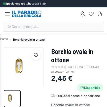
Spedizione gratuita
sopra € 89
Cerca prodotti...
Home
Borchia ovale in ottone
Borchia ovale in
ottone
COD:
CONF-0000649
al pezzo · IVA incl.
2,45 €
Disponibile
+ €8,90 di spese di spedizione
Borchia ovale in ottone