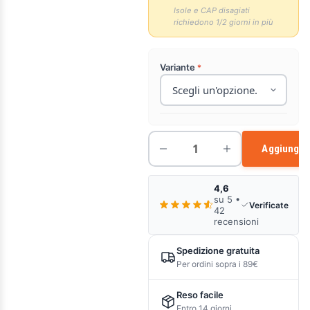
Isole e CAP disagiati
richiedono 1/2 giorni in più
Variante
Aggiungi a
4,6
su 5 •
Verificate
42
recensioni
Spedizione gratuita
Per ordini sopra i 89€
Reso facile
Entro 14 giorni