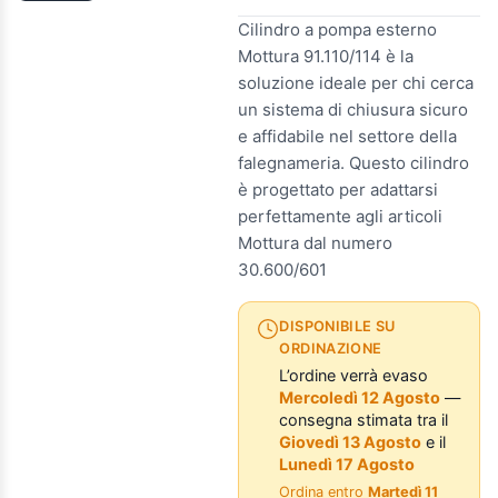
Cilindro a pompa esterno
Mottura 91.110/114 è la
soluzione ideale per chi cerca
un sistema di chiusura sicuro
e affidabile nel settore della
falegnameria. Questo cilindro
è progettato per adattarsi
perfettamente agli articoli
Mottura dal numero
30.600/601
DISPONIBILE SU
ORDINAZIONE
L’ordine verrà evaso
Mercoledì 12 Agosto
—
consegna stimata tra il
Giovedì 13 Agosto
e il
Lunedì 17 Agosto
Ordina entro
Martedì 11