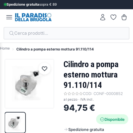
Spedizione gratuita
sopra € 89
Cerca prodotti...
Home
Cilindro a pompa esterno mottura 91.110/114
Cilindro a pompa
esterno mottura
91.110/114
COD:
CONF-0000852
al pezzo · IVA incl.
94,75 €
Disponibile
Spedizione gratuita