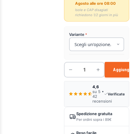
Agosto alle ore 08:00
Isole e CAP disagiati
richiedono 1/2 giorni in più
Variante
Aggiungi a
4,6
su 5 •
Verificate
42
recensioni
Spedizione gratuita
Per ordini sopra i 89€
Reso facile