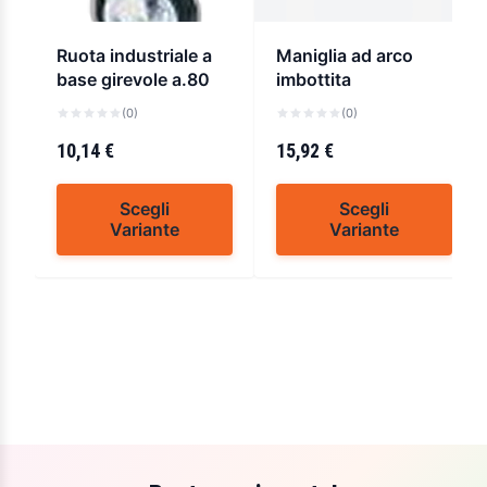
Ruota industriale a
Maniglia ad arco
base girevole a.80
imbottita
(0)
(0)
10,14 €
15,92 €
Scegli
Scegli
Variante
Variante