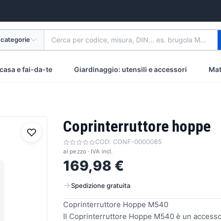
 categorie
Cerca per codice, misura, DIN... es. brugola M8 inox
casa e fai-da-te
Giardinaggio: utensili e accessori
Mat
Coprinterruttore hoppe
COD:
CONF-0000085
al pezzo · IVA incl.
169,98 €
Spedizione gratuita
Coprinterruttore Hoppe M540
Il Coprinterruttore Hoppe M540 è un accessorio