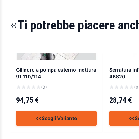
Ti potrebbe piacere anch
Cilindro a pompa esterno mottura
Serratura inf
91.110/114
46820
(0)
(0
94,75 €
28,74 €
Scegli Variante
S