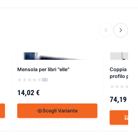
Mensola per libri "elle"
Coppia cilin
profilo per
(0)
(
14,02 €
74,19 €
Scegli Variante
Agg