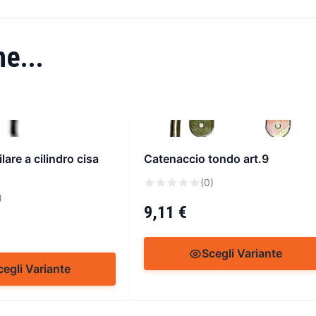
e...
ilare a cilindro cisa
Catenaccio tondo art.9
(0)
)
9,11 €
Scegli Variante
cegli Variante