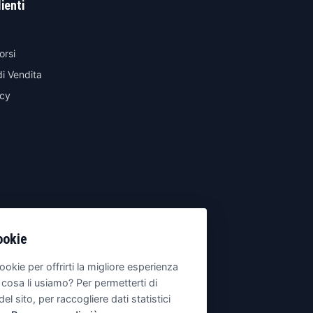
lienti
orsi
di Vendita
icy
ookie
ookie per offrirti la migliore esperienza
 cosa li usiamo? Per permetterti di
del sito, per raccogliere dati statistici