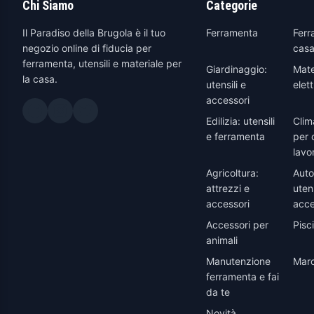
Chi Siamo
Categorie
Il Paradiso della Brugola è il tuo
Ferramenta
Ferr
negozio online di fiducia per
casa
ferramenta, utensili e materiale per
Giardinaggio:
Mate
la casa.
utensili e
elett
accessori
Edilizia: utensili
Clim
e ferramenta
per 
lavo
Agricoltura:
Auto
attrezzi e
utens
accessori
acce
Accessori per
Pisc
animali
Manutenzione
Marc
ferramenta e fai
da te
Novità