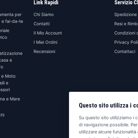
Link Rapidi
Servizio C
amenta per
Chi Siamo
Spedizione
 e fai-da-te
Contatti
Resi e Rimb
riale
Il Mio Account
Condizioni 
rico
I Miei Ordini
Privacy Pol
Recensioni
Contattaci
atizzazione
casa e
ro
 e Moto:
ili e
ssori
ina e Mare
Questo sito utilizza i c
hi
Su questo sito utilizziamo i c
di navigazione possibile. Per
utilizzare alcune funzionalità 