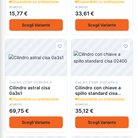
0g300
Disponibile su ordinazione
Disponibile su ordinazione
al pezzo
al pezzo
15,77 €
33,61 €
Scegli Variante
Scegli Variante
Cod.Art. CONF-0029194-0
Cod.Art. CONF-0000455-0
Cilindro astral cisa
Cilindro con chiave a
0a3s1
spillo standard cisa
02400
Disponibile su ordinazione
Disponibile su ordinazione
al pezzo
al pezzo
69,75 €
35,12 €
Scegli Variante
Scegli Variante