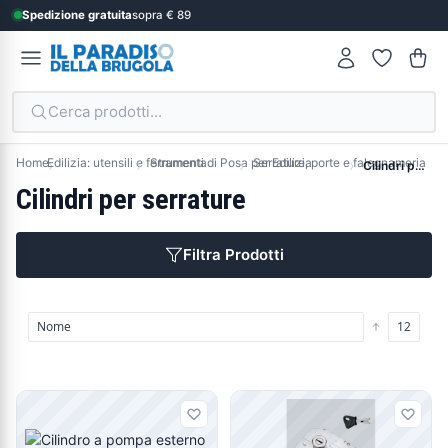
Spedizione gratuita
sopra € 89
Cerca prodotti...
Home
Edilizia: utensili e ferramenta
Strumenti di Posa per Edilizia
Serrature, porte e falegnameria
Cilindri per serrature
Cilindri per serrature
Filtra Prodotti
Prodotti