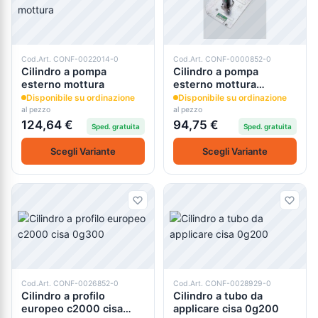
Cod.Art. CONF-0022014-0
Cod.Art. CONF-0000852-0
Cilindro a pompa
Cilindro a pompa
esterno mottura
esterno mottura
91.110/114
Disponibile su ordinazione
Disponibile su ordinazione
al pezzo
al pezzo
124,64 €
94,75 €
Sped. gratuita
Sped. gratuita
Scegli Variante
Scegli Variante
Cod.Art. CONF-0026852-0
Cod.Art. CONF-0028929-0
Cilindro a profilo
Cilindro a tubo da
europeo c2000 cisa
applicare cisa 0g200