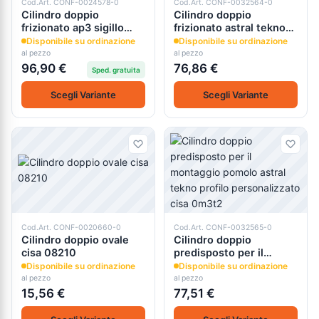
Cod.Art. CONF-0024578-0
Cod.Art. CONF-0032564-0
Cilindro doppio
Cilindro doppio
frizionato ap3 sigillo
frizionato astral tekno
cisa 0h3s1
profilo personalizzato
Disponibile su ordinazione
Disponibile su ordinazione
cisa 0m3t1
al pezzo
al pezzo
96,90 €
76,86 €
Sped. gratuita
Scegli Variante
Scegli Variante
Cod.Art. CONF-0020660-0
Cod.Art. CONF-0032565-0
Cilindro doppio ovale
Cilindro doppio
cisa 08210
predisposto per il
montaggio pomolo
Disponibile su ordinazione
Disponibile su ordinazione
astral tekno profilo
al pezzo
al pezzo
personalizzato cisa
15,56 €
77,51 €
0m3t2