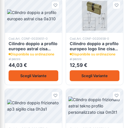
Cod.Art. CONF-0020651-0
Cod.Art. CONF-0020658-0
Cilindro doppio a profilo
Cilindro doppio a profilo
europeo astral cisa
europeo logo line cisa
0a310
08011
Disponibile su ordinazione
Disponibile su ordinazione
al pezzo
al pezzo
44,03 €
12,59 €
Scegli Variante
Scegli Variante