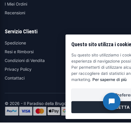
I Miei Ordini
Recensioni
Servizio Clienti
Spedizione
Questo sito utilizza i cooki
Resi e Rimborsi
Su questo sito utilizziamo i cooki
Condizioni di Vendita
esperienza di navigazione possib
Per permetterti di utilizzare alcu
Privacy Policy
per raccogliere dati statistici an
Contattaci
marketing.
Per saperne di più
Prefere
© 2026 - Il Paradiso della Brugola
ACCETTA 