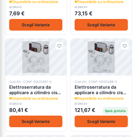
cisa 06077
11610
Disponibile su ordinazione
Disponibile su ordinazione
al pezzo
al pezzo
7,69 €
73,15 €
Scegli Variante
Scegli Variante
Cod.Art. CONF-0000487-0
Cod.Art. CONF-0000488-0
Elettroserratura da
Elettroserratura da
applicare a cilindro cisa
applicare a cilindro cisa
11630
11670
Disponibile su ordinazione
Disponibile su ordinazione
al pezzo
al pezzo
80,41 €
121,67 €
Sped. gratuita
Scegli Variante
Scegli Variante