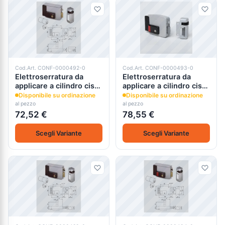
Cod.Art. CONF-0000492-0
Cod.Art. CONF-0000493-0
Elettroserratura da
Elettroserratura da
applicare a cilindro cisa
applicare a cilindro cisa
11721
11731
Disponibile su ordinazione
Disponibile su ordinazione
al pezzo
al pezzo
72,52 €
78,55 €
Scegli Variante
Scegli Variante