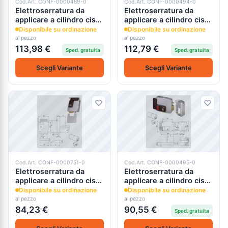
Cod.Art. CONF-0000489-0
Cod.Art. CONF-0000494-0
Elettroserratura da
Elettroserratura da
applicare a cilindro cisa
applicare a cilindro cisa
11761
11771
Disponibile su ordinazione
Disponibile su ordinazione
al pezzo
al pezzo
113,98 €
112,79 €
Sped. gratuita
Sped. gratuita
Scegli Variante
Scegli Variante
Cod.Art. CONF-0000751-0
Cod.Art. CONF-0000495-0
Elettroserratura da
Elettroserratura da
applicare a cilindro cisa
applicare a cilindro cisa
11823
11931
Disponibile su ordinazione
Disponibile su ordinazione
al pezzo
al pezzo
84,23 €
90,55 €
Sped. gratuita