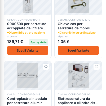
Cod.Art. CONF-0000599-1
Cod.Art. CONF-0001050-0
0000599 per serrature
Chiave cas per
accoppiate da infilare a
serrature da mobili
doppia mappa cisa
Disponibile su ordinazione
Disponibile su ordinazione
57230
al pezzo
al pezzo
186,71 €
1,05 €
Sped. gratuita
Scegli Variante
Scegli Variante
Cod.Art. CONF-0000544-3
Cod.Art. CONF-0000491-0
Contropiastra in acciaio
Elettroserratura da
per serrature alluminio
applicare a cilindro cisa