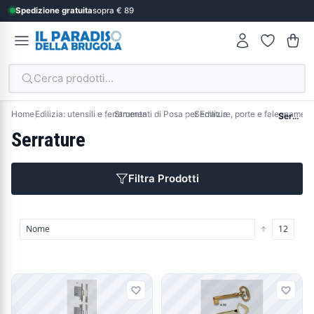
Spedizione gratuita
sopra € 89
Cerca prodotti...
Home
Edilizia: utensili e ferramenta
Strumenti di Posa per Edilizia
Serrature, porte e falegnameri
Serrature
Serrature
Filtra Prodotti
Prodotti