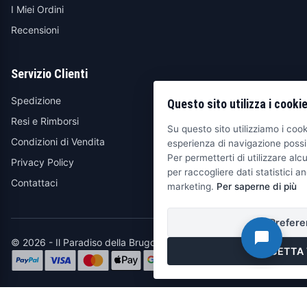
I Miei Ordini
Recensioni
Servizio Clienti
Spedizione
Questo sito utilizza i cooki
Resi e Rimborsi
Su questo sito utilizziamo i cooki
Condizioni di Vendita
esperienza di navigazione possib
Per permetterti di utilizzare alcu
Privacy Policy
per raccogliere dati statistici an
Contattaci
marketing.
Per saperne di più
Prefere
© 2026 - Il Paradiso della Brugola
ACCETTA 