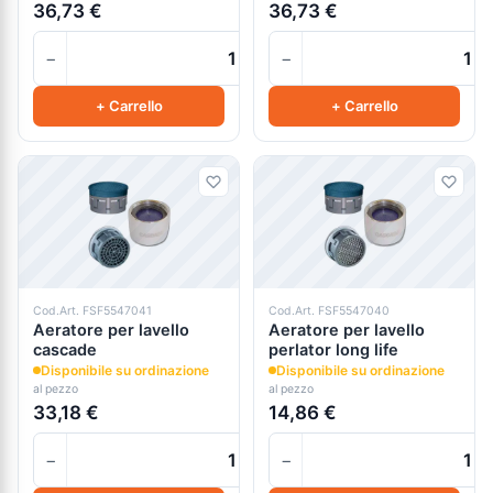
36,73 €
36,73 €
−
−
+
+ Carrello
+ Carrello
Cod.Art. FSF5547041
Cod.Art. FSF5547040
Aeratore per lavello
Aeratore per lavello
cascade
perlator long life
Disponibile su ordinazione
Disponibile su ordinazione
al pezzo
al pezzo
33,18 €
14,86 €
−
−
+