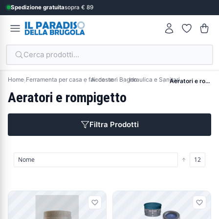
Spedizione gratuita
sopra € 89
Cerca prodotti...
Home
Ferramenta per casa e fai-da-te
Accessori Bagno
Idraulica e Sanitari
Aeratori e rompigetto
Aeratori e rompigetto
Filtra Prodotti
Prodotti