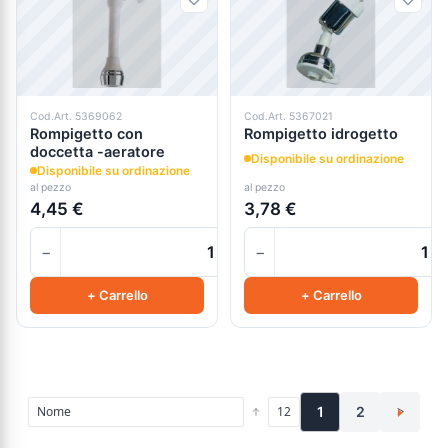
Cod.Art. 5369062
Cod.Art. 5367021
Rompigetto con
Rompigetto idrogetto
doccetta -aeratore
Disponibile su ordinazione
Disponibile su ordinazione
al pezzo
al pezzo
4,45 €
3,78 €
−
−
+
+ Carrello
+ Carrello
1
2
>