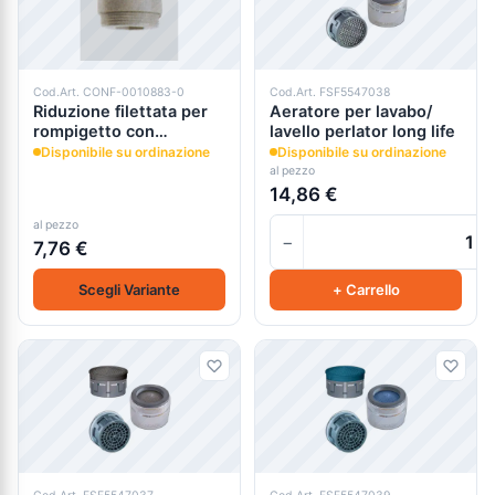
Cod.Art. CONF-0010883-0
Cod.Art. FSF5547038
Riduzione filettata per
Aeratore per lavabo/
rompigetto con
lavello perlator long life
doccetta -aeratore
Disponibile su ordinazione
Disponibile su ordinazione
al pezzo
14,86 €
al pezzo
−
7,76 €
Scegli Variante
+ Carrello