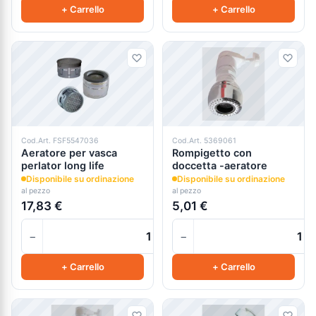
+ Carrello
+ Carrello
Cod.Art. FSF5547036
Cod.Art. 5369061
Aeratore per vasca
Rompigetto con
perlator long life
doccetta -aeratore
Disponibile su ordinazione
Disponibile su ordinazione
al pezzo
al pezzo
17,83 €
5,01 €
−
−
+
+ Carrello
+ Carrello