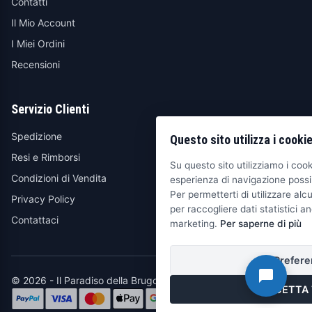
Contatti
Il Mio Account
I Miei Ordini
Recensioni
Servizio Clienti
Spedizione
Questo sito utilizza i cooki
Resi e Rimborsi
Su questo sito utilizziamo i cooki
Condizioni di Vendita
esperienza di navigazione possib
Per permetterti di utilizzare alcu
Privacy Policy
per raccogliere dati statistici an
Contattaci
marketing.
Per saperne di più
Prefere
© 2026 - Il Paradiso della Brugola
ACCETTA 