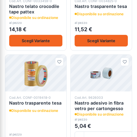
Cod.Art. CONF-0033459-0
Cod.Art. CONF-0034825-0
Nastro telato crocodile
Nastro trasparente tesa
tape pattex
Disponibile su ordinazione
Disponibile su ordinazione
al pezzo
al pezzo
14,18 €
11,52 €
Scegli Variante
Scegli Variante
Cod.Art. CONF-0019418-0
Cod.Art. 9626003
Nastro trasparente tesa
Nastro adesivo in fibra
vetro per cartongesso
Disponibile su ordinazione
Disponibile su ordinazione
al pezzo
5,04 €
al pezzo