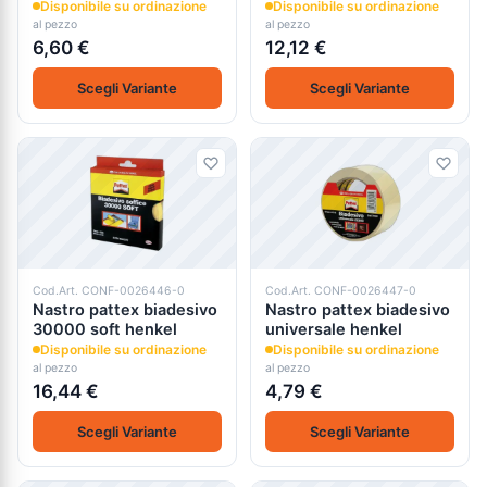
Disponibile su ordinazione
Disponibile su ordinazione
al pezzo
al pezzo
6,60 €
12,12 €
Scegli Variante
Scegli Variante
Cod.Art. CONF-0026446-0
Cod.Art. CONF-0026447-0
Nastro pattex biadesivo
Nastro pattex biadesivo
30000 soft henkel
universale henkel
Disponibile su ordinazione
Disponibile su ordinazione
al pezzo
al pezzo
16,44 €
4,79 €
Scegli Variante
Scegli Variante