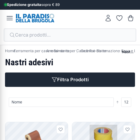
Spedizione gratuita
sopra € 89
Cerca prodotti...
Home
Ferramenta per casa e fai-da-te
Arredamento per Casa e Fai-da-te
Ordine e Sistemazione Casa e Lab
Nastri adesivi
Nastri adesivi
Filtra Prodotti
Prodotti