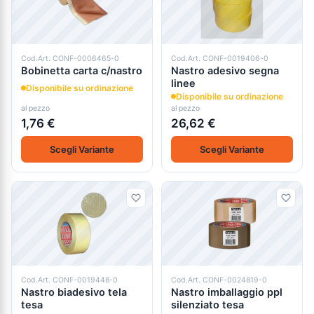
Cod.Art. CONF-0006465-0
Cod.Art. CONF-0019406-0
Bobinetta carta c/nastro
Nastro adesivo segna
linee
Disponibile su ordinazione
Disponibile su ordinazione
al pezzo
al pezzo
1,76 €
26,62 €
Scegli Variante
Scegli Variante
Cod.Art. CONF-0019448-0
Cod.Art. CONF-0024819-0
Nastro biadesivo tela
Nastro imballaggio ppl
tesa
silenziato tesa