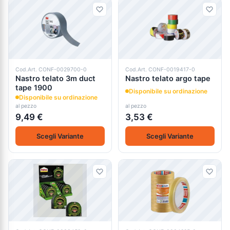
Cod.Art. CONF-0029700-0
Cod.Art. CONF-0019417-0
Nastro telato 3m duct
Nastro telato argo tape
tape 1900
Disponibile su ordinazione
Disponibile su ordinazione
al pezzo
al pezzo
9,49 €
3,53 €
Scegli Variante
Scegli Variante