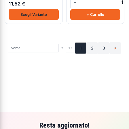
−
11,52 €
Scegli Variante
+ Carrello
1
2
3
>
Resta aggiornato!