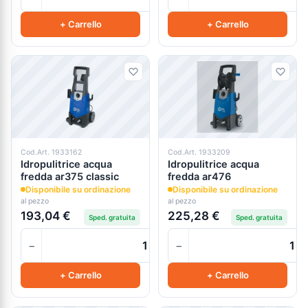
+ Carrello
+ Carrello
Cod.Art. 1933162
Cod.Art. 1933209
Idropulitrice acqua
Idropulitrice acqua
fredda ar375 classic
fredda ar476
Disponibile su ordinazione
Disponibile su ordinazione
al pezzo
al pezzo
193,04 €
225,28 €
Sped. gratuita
Sped. gratuita
−
−
+
+ Carrello
+ Carrello