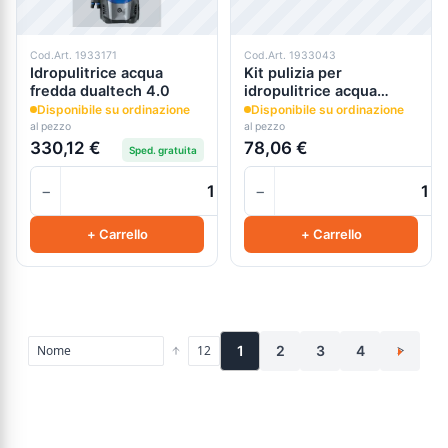
Cod.Art. 1933171
Cod.Art. 1933043
Idropulitrice acqua
Kit pulizia per
fredda dualtech 4.0
idropulitrice acqua
fredda ar492
Disponibile su ordinazione
Disponibile su ordinazione
al pezzo
al pezzo
330,12 €
78,06 €
Sped. gratuita
−
−
+
+ Carrello
+ Carrello
1
2
3
4
>