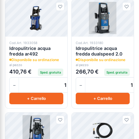
Cod.Art. 1933058
Cod.Art. 1933180
Idropulitrice acqua
Idropulitrice acqua
fredda ar492
fredda dualspeed 2.0
Disponibile su ordinazione
Disponibile su ordinazione
al pezzo
al pezzo
410,76 €
266,70 €
Sped. gratuita
Sped. gratuita
−
−
+
+ Carrello
+ Carrello