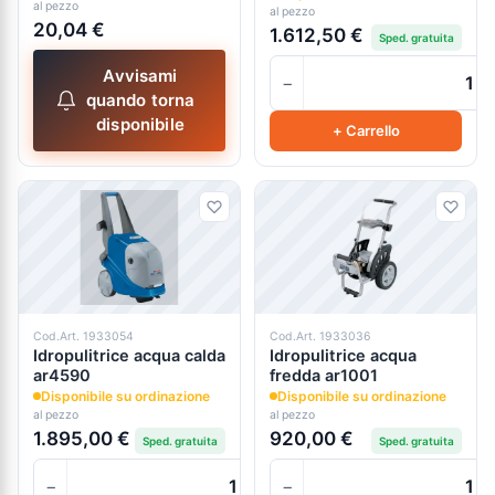
al pezzo
al pezzo
20,04 €
1.612,50 €
Sped. gratuita
Avvisami
−
quando torna
disponibile
+ Carrello
Cod.Art. 1933054
Cod.Art. 1933036
Idropulitrice acqua calda
Idropulitrice acqua
ar4590
fredda ar1001
Disponibile su ordinazione
Disponibile su ordinazione
al pezzo
al pezzo
1.895,00 €
920,00 €
Sped. gratuita
Sped. gratuita
−
−
+