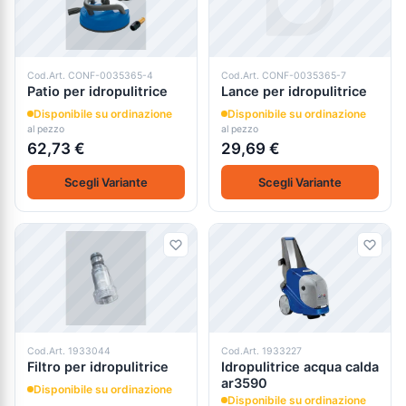
Cod.Art. CONF-0035365-4
Cod.Art. CONF-0035365-7
Patio per idropulitrice
Lance per idropulitrice
Disponibile su ordinazione
Disponibile su ordinazione
al pezzo
al pezzo
62,73 €
29,69 €
Scegli Variante
Scegli Variante
Cod.Art. 1933044
Cod.Art. 1933227
Filtro per idropulitrice
Idropulitrice acqua calda
ar3590
Disponibile su ordinazione
Disponibile su ordinazione