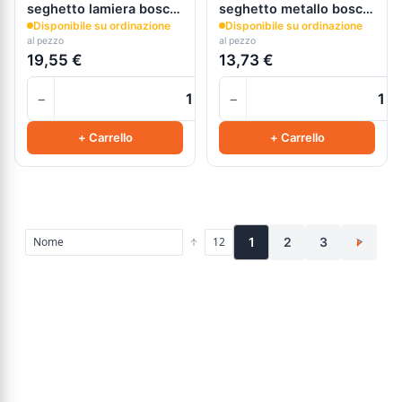
seghetto lamiera bosch
seghetto metallo bosch
- attacco a 1 dente
- attacco a 1 dente
Disponibile su ordinazione
Disponibile su ordinazione
al pezzo
al pezzo
19,55 €
13,73 €
−
−
+
+ Carrello
+ Carrello
1
2
3
>