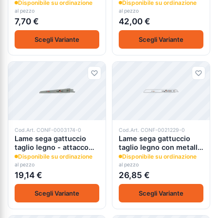
Disponibile su ordinazione
Disponibile su ordinazione
al pezzo
al pezzo
7,70 €
42,00 €
Scegli Variante
Scegli Variante
Cod.Art. CONF-0003174-0
Cod.Art. CONF-0021229-0
Lame sega gattuccio
Lame sega gattuccio
taglio legno - attacco
taglio legno con metallo
universale 1/2"
- attacco universale 1/2"
Disponibile su ordinazione
Disponibile su ordinazione
al pezzo
al pezzo
19,14 €
26,85 €
Scegli Variante
Scegli Variante