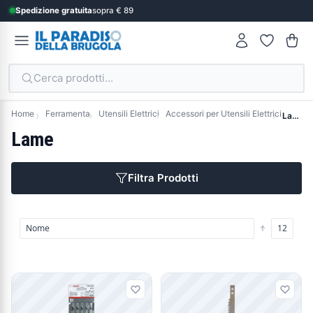
Spedizione gratuita
sopra € 89
Cerca prodotti...
Home
Ferramenta
Utensili Elettrici
Accessori per Utensili Elettrici
Lame
Lame
Filtra Prodotti
Prodotti