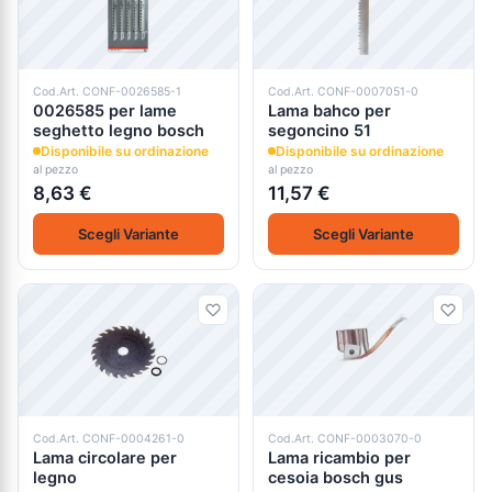
Cod.Art. CONF-0026585-1
Cod.Art. CONF-0007051-0
0026585 per lame
Lama bahco per
seghetto legno bosch
segoncino 51
Disponibile su ordinazione
Disponibile su ordinazione
al pezzo
al pezzo
8,63 €
11,57 €
Scegli Variante
Scegli Variante
Cod.Art. CONF-0004261-0
Cod.Art. CONF-0003070-0
Lama circolare per
Lama ricambio per
legno
cesoia bosch gus