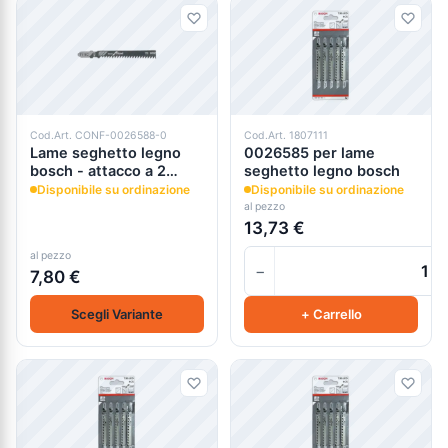
Cod.Art. CONF-0026588-0
Cod.Art. 1807111
Lame seghetto legno
0026585 per lame
bosch - attacco a 2
seghetto legno bosch
denti
Disponibile su ordinazione
Disponibile su ordinazione
al pezzo
13,73 €
al pezzo
−
7,80 €
Scegli Variante
+ Carrello