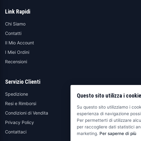
Link Rapidi
Chi Siamo
Contatti
Il Mio Account
I Miei Ordini
Recensioni
Servizio Clienti
Spedizione
Questo sito utilizza i cooki
Resi e Rimborsi
Su questo sito utilizziamo i cooki
Condizioni di Vendita
esperienza di navigazione possib
Per permetterti di utilizzare alcu
Privacy Policy
per raccogliere dati statistici an
Contattaci
marketing.
Per saperne di più